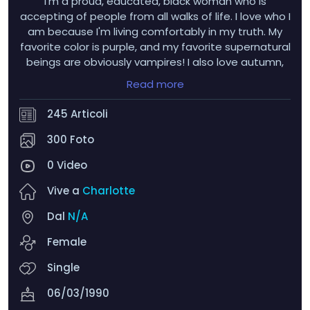
I'm a proud, educated, black woman who is
accepting of people from all walks of life. I love who I
am because I'm living comfortably in my truth. My
favorite color is purple, and my favorite supernatural
beings are obviously vampires! I also love autumn,
hydrangeas, tulips, dahlias, nesting dolls, wind
Read more
chimes, and sunflowers! I get very flustered when
someone winks at me LMAO...and uhh...men with
245 Articoli
tongue rings >>>>>>
300 Foto
0 Video
Vive a
Charlotte
Dal
N/A
Female
Single
06/03/1990