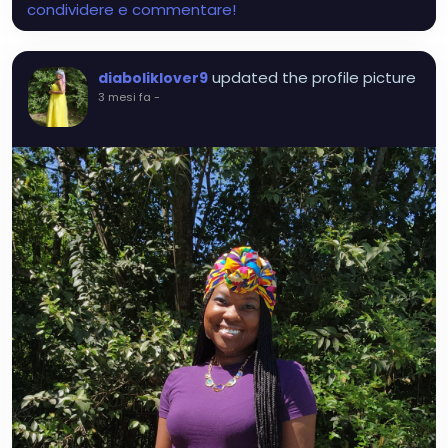
condividere e commentare!
updated the profile picture
diaboliklover9
3 mesi fa
-