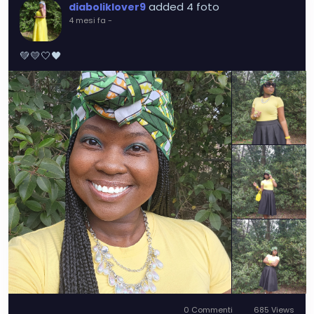
added 4 foto
diaboliklover9
4 mesi fa
-
💚💛🤍🖤
0 Commenti
685 Views