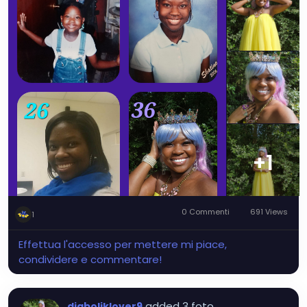
+1
0 Commenti
691 Views
1
Effettua l'accesso per mettere mi piace,
condividere e commentare!
added 3 foto
diaboliklover9