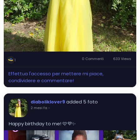
0 Commenti
633 Views
1
Effettua l'accesso per mettere mi piace,
condividere e commentare!
added 5 foto
diaboliklover9
2 mesi fa
-
Happy birthday to me! 🩷💜✨️