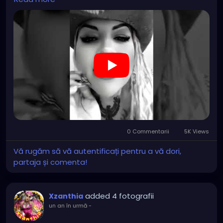
#hellpop
#creaturecosplay
#monstercosplay
#monstercore
#creaturecore
#dommymommy
0 Commentarii
5K Views
Vă rugăm să vă autentificați pentru a vă dori,
partaja și comenta!
added 4 fotografii
Xzanthia
un an în urmă
-