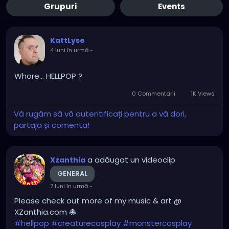
Grupuri
Events
KattLyse
4 luni în urmă
-
Whore... HELLPOP ?
0 Commentarii
1K Views
Vă rugăm să vă autentificați pentru a vă dori,
partaja și comenta!
a adăugat un videoclip
Xzanthia
GENERAL
7 luni în urmă
-
Please check out more of my music & art @
XZanthia.com 🐙
#hellpop
#creaturecosplay
#monstercosplay