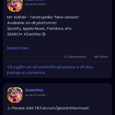
un an în urmă
-
MY ALBUM - Teratophilia “New version”
Available on all platforms!
Spotify, Apple Music, Pandora, etc.
SEARCH: XZanthia 😘
⚠️ Please add
Read more
INSTAGRAM.com/xzanthia.official.profile
0 Commentarii
19K Views
TikTok.com/@xzanthia.music
Vă rugăm să vă autentificați pentru a vă dori,
partaja și comenta!
🔥🎶❤️‍🔥 MY ART & ORIGINAL MUSIC!!! 🥰 ➡️
XZanthia.com
Xzanthia
YOUTUBE.com/XZanthiaMUSIC
un an în urmă
-
hellpop
#creaturecosplay
#monstercosplay
#monstercore
#creaturecore
#dommymommy
⚠️ Please add TikTok.com/@xzanthia.music
#creepygirl
#creepycosplay
#clowncore
#emo