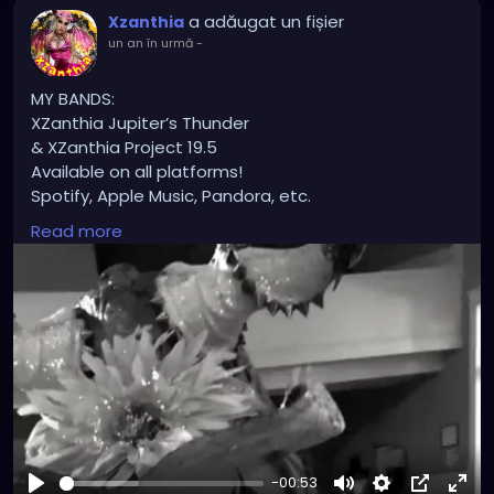
a adăugat un fișier
Xzanthia
un an în urmă
-
MY BANDS:
XZanthia Jupiter’s Thunder
& XZanthia Project 19.5
Available on all platforms!
Spotify, Apple Music, Pandora, etc.
SEARCH: XZanthia 😘 XZanthia.com
Read more
INSTAGRAM.com/xzanthia.official.profile
Tiktok.com/@xzanthia
YOUTUBE.com/XZanthiaMUSIC
😈👽😈👽😈👽😈👽😈
-00:53
#hellpop
#creaturecosplay
#monstercosplay