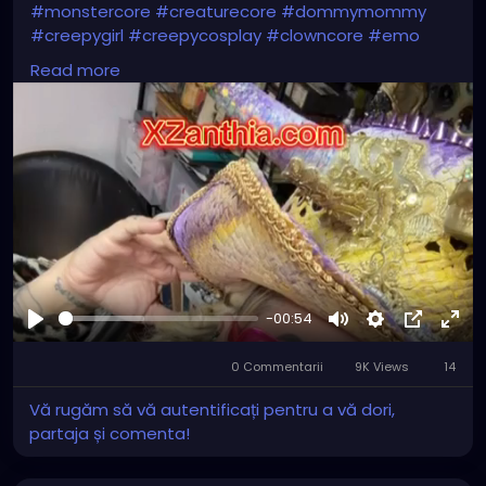
#monstercore
#creaturecore
#dommymommy
#creepygirl
#creepycosplay
#clowncore
#emo
#gothchick
#pastelgoth
#goth
Read more
-00:54
Joaca
Mute
Settings
Picture-
Full
0 Commentarii
9K Views
in-
14
Picture
Vă rugăm să vă autentificați pentru a vă dori,
partaja și comenta!