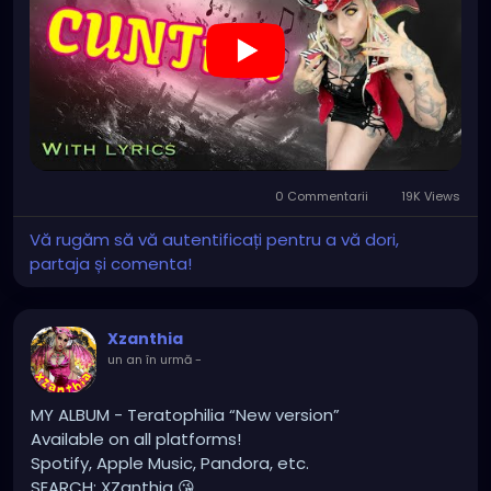
🔥🎶❤️‍🔥 MY ART & ORIGINAL MUSIC!!! 🥰 ➡️
XZanthia.com
YOUTUBE.com/XZanthiaMUSIC
#hellpop
#creaturecosplay
#monstercosplay
#monstercore
#creaturecore
#dommymommy
0 Commentarii
19K Views
#creepygirl
#creepycosplay
#clowncore
#emo
#gothchick
#pastelgoth
#goth
Vă rugăm să vă autentificați pentru a vă dori,
#darkpop
#evilpop
partaja și comenta!
#gothic
#gothgirl
#alternative
#dark
#creepyart
#gothicstyle
#gothgoth
#gothaesthetic
Xzanthia
#gothicgirl
#metal
#alternativegirl
un an în urmă
-
#steampunkgirl
#art
#helloween
#Dominantwoman
MY ALBUM - Teratophilia “New version”
Available on all platforms!
Spotify, Apple Music, Pandora, etc.
SEARCH: XZanthia 😘