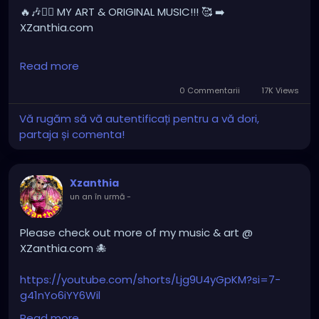
#gothchick
#pastelgoth
#goth
🔥🎶❤️‍🔥 MY ART & ORIGINAL MUSIC!!! 🥰 ➡️
XZanthia.com
darkpop
#evilpop
INSTAGRAM.com/xzanthia.official.profile
Read more
gothic
#gothgirl
#alternative
#dark
#creepyart
#gothicstyle
#gothgoth
#gothaesthetic
YOUTUBE.com/XZanthiaMUSIC
0 Commentarii
17K Views
#gothicgirl
#metal
#alternativegirl
Vă rugăm să vă autentificați pentru a vă dori,
#hellpop
#creaturecosplay
#monstercosplay
partaja și comenta!
steampunkgirl
#art
#helloween
#Dominantwoman
#monstercore
#creaturecore
#dommymommy
#creepygirl
#creepycosplay
#clowncore
#emo
#gothchick
#pastelgoth
#goth
Xzanthia
#darkpop
#evilpop
un an în urmă
-
#gothic
#gothgirl
#alternative
#dark
#creepyart
#gothicstyle
#gothgoth
#gothaesthetic
Please check out more of my music & art @
#gothicgirl
#metal
#alternativegirl
XZanthia.com 🐙
#steampunkgirl
#art
#helloween
#Dominantwoman
https://youtube.com/shorts/Ljg9U4yGpKM?si=7-
g41nYo6iYY6Wil
Read more