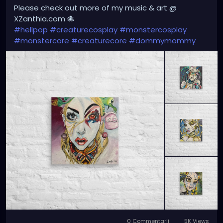
Please check out more of my music & art @
XZanthia.com 🐙
#hellpop
#creaturecosplay
#monstercosplay
#monstercore
#creaturecore
#dommymommy
0 Commentarii
5K Views