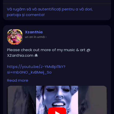
Vă rugăm să vă autentificați pentru a vă dori,
partaja și comenta!
Xzanthia
un an în urmă
-
Please check out more of my music & art @
XZanthia.com 🐙
https://youtu.be/J-YMvBp11kY?
si=mbGNO_kvBMeij_So
Read more
#hellpop
#creaturecosplay
#monstercosplay
#monstercore
#creaturecore
#dommymommy