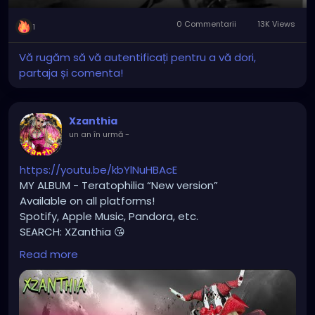
Joaca
Mute
Settings
Picture-
Full
#monstercore
#creaturecore
#dommymommy
0 Commentarii
13K Views
in-
#creepygirl
#creepycosplay
#clowncore
1
Picture
Vă rugăm să vă autentificați pentru a vă dori,
partaja și comenta!
Xzanthia
un an în urmă
-
https://youtu.be/kbYlNuHBAcE
MY ALBUM - Teratophilia “New version”
Available on all platforms!
Spotify, Apple Music, Pandora, etc.
SEARCH: XZanthia 😘
Read more
⚠️ Please add
INSTAGRAM.com/xzanthia.official.profile
TikTok.com/@xzanthia.music