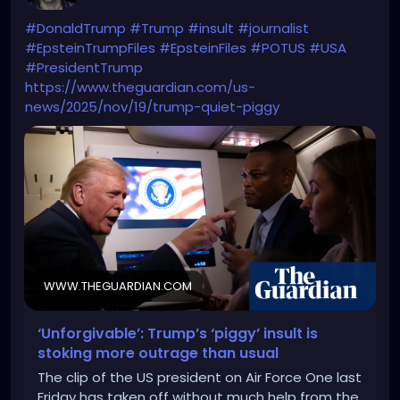
#DonaldTrump
#Trump
#insult
#journalist
#EpsteinTrumpFiles
#EpsteinFiles
#POTUS
#USA
#PresidentTrump
https://www.theguardian.com/us-
news/2025/nov/19/trump-quiet-piggy
WWW.THEGUARDIAN.COM
‘Unforgivable’: Trump’s ‘piggy’ insult is
stoking more outrage than usual
The clip of the US president on Air Force One last
Friday has taken off without much help from the