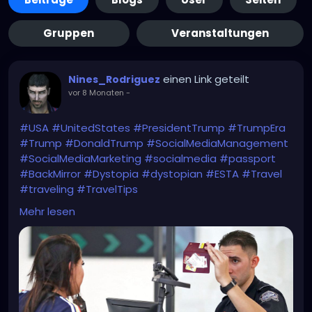
Gruppen
Veranstaltungen
einen Link geteilt
Nines_Rodriguez
vor 8 Monaten
-
#USA
#UnitedStates
#PresidentTrump
#TrumpEra
#Trump
#DonaldTrump
#SocialMediaManagement
#SocialMediaMarketing
#socialmedia
#passport
#BackMirror
#Dystopia
#dystopian
#ESTA
#Travel
#traveling
#TravelTips
WTF?!
Mehr lesen
https://www.bbc.com/news/articles/c1dz0g2ykpeo