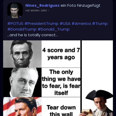
ein Foto hinzugefügt
Nines_Rodriguez
vor einem Jahr
-
#POTUS
#PresidentTrump
#USA
#America
#Trump
#DonaldTrump
#Donald_Trump
...and he is totally correct...