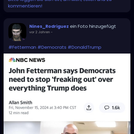
kommentieren!
ein Foto hinzugefügt
Nines_Rodriguez
vor 2 Jahren
-
#Fetterman
#Democrats
#DonaldTrump