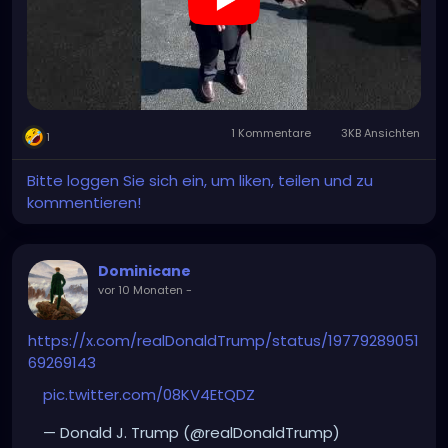
1 Kommentare
3KB Ansichten
1
Bitte loggen Sie sich ein, um liken, teilen und zu
kommentieren!
Dominicane
vor 10 Monaten
-
https://x.com/realDonaldTrump/status/19779289051
69269143
pic.twitter.com/08KV4EtQDZ
— Donald J. Trump (@realDonaldTrump)