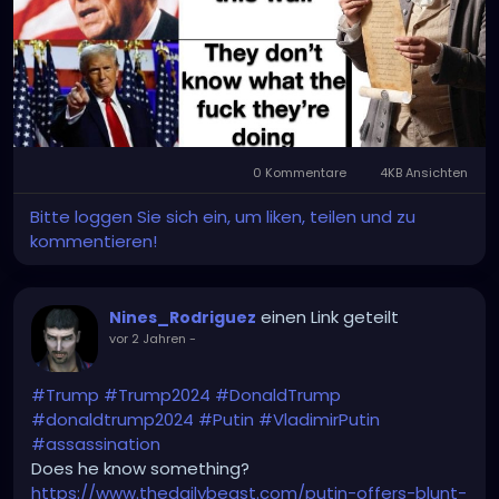
0 Kommentare
4KB Ansichten
Bitte loggen Sie sich ein, um liken, teilen und zu
kommentieren!
einen Link geteilt
Nines_Rodriguez
vor 2 Jahren
-
#Trump
#Trump2024
#DonaldTrump
#donaldtrump2024
#Putin
#VladimirPutin
#assassination
Does he know something?
https://www.thedailybeast.com/putin-offers-blunt-