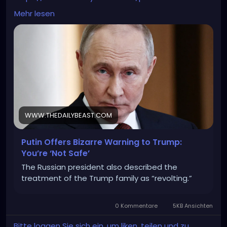
warning-to-trump-not-safe/
Mehr lesen
WWW.THEDAILYBEAST.COM
Putin Offers Bizarre Warning to Trump:
You’re ‘Not Safe’
The Russian president also described the
treatment of the Trump family as “revolting.”
0 Kommentare
5KB Ansichten
Bitte loggen Sie sich ein, um liken, teilen und zu