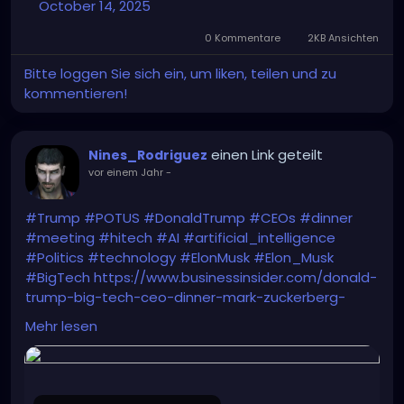
October 14, 2025
0 Kommentare
2KB Ansichten
Bitte loggen Sie sich ein, um liken, teilen und zu
kommentieren!
einen Link geteilt
Nines_Rodriguez
vor einem Jahr
-
#Trump
#POTUS
#DonaldTrump
#CEOs
#dinner
#meeting
#hitech
#AI
#artificial_intelligence
#Politics
#technology
#ElonMusk
#Elon_Musk
#BigTech
https://www.businessinsider.com/donald-
trump-big-tech-ceo-dinner-mark-zuckerberg-
seating-chart-2025-9
Mehr lesen