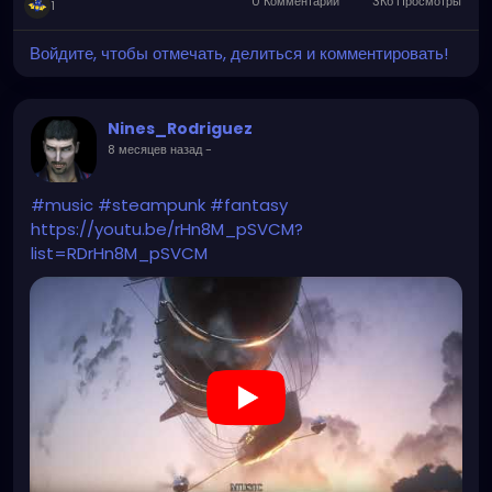
0 Комментарии
3Кб Просмотры
1
Войдите, чтобы отмечать, делиться и комментировать!
Nines_Rodriguez
8 месяцев назад
-
#music
#steampunk
#fantasy
https://youtu.be/rHn8M_pSVCM?
list=RDrHn8M_pSVCM