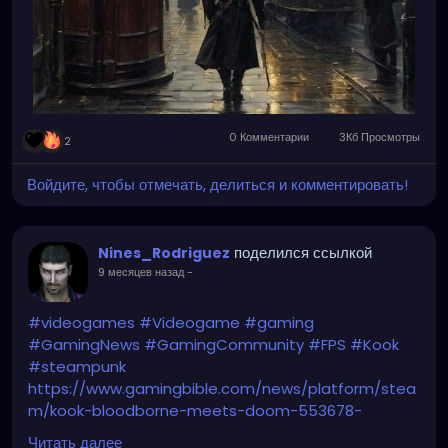
0 Комментарии
3Кб Просмотры
2
Войдите, чтобы отмечать, делиться и комментировать!
поделился ссылкой
Nines_Rodriguez
9 месяцев назад
-
#videogames
#Videogame
#gaming
#GamingNews
#GamingCommunity
#FPS
#Kook
#steampunk
https://www.gamingbible.com/news/platform/stea
m/kook-bloodborne-meets-doom-553678-
20251109
Читать далее