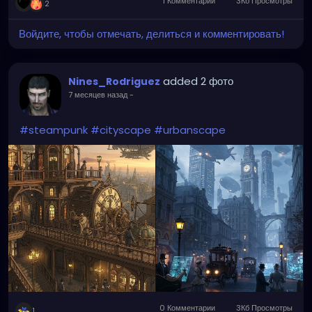
1 Комментарии
3Кб Просмотры
2
Войдите, чтобы отмечать, делиться и комментировать!
added 2 фото
Nines_Rodriguez
7 месяцев назад
-
#steampunk
#cityscape
#urbanscape
0 Комментарии
3Кб Просмотры
1