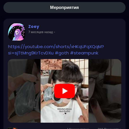
Мероприятия
Zoey
7 месяцев назад
-
https://youtube.com/shorts/xHKqUFqXQqM?
si=sjTtMng9KrTcvDXu
#goth
#steampunk