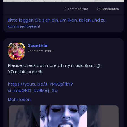
0 Kommentare
5KB Ansichten
Bitte loggen Sie sich ein, um liken, teilen und zu
kommentieren!
Xzanthia
vor einem Jahr
-
Please check out more of my music & art @
XZanthia.com 🐙
https://youtu.be/J-YMvBp11kY?
si=mbGNO_kvBMeij_So
Mehr lesen
#hellpop
#creaturecosplay
#monstercosplay
#monstercore
#creaturecore
#dommymommy