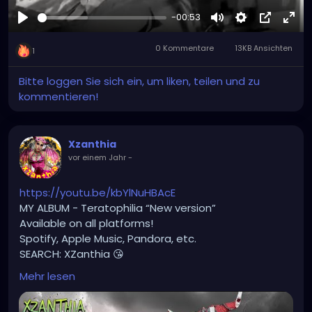
-00:53
#hellpop
#creaturecosplay
#monstercosplay
Abspielen
Stumm
Settings
Bild-
Voll
#monstercore
#creaturecore
#dommymommy
0 Kommentare
13KB Ansichten
in-
#creepygirl
#creepycosplay
#clowncore
1
Bild
Bitte loggen Sie sich ein, um liken, teilen und zu
kommentieren!
Xzanthia
vor einem Jahr
-
https://youtu.be/kbYlNuHBAcE
MY ALBUM - Teratophilia “New version”
Available on all platforms!
Spotify, Apple Music, Pandora, etc.
SEARCH: XZanthia 😘
Mehr lesen
⚠️ Please add
INSTAGRAM.com/xzanthia.official.profile