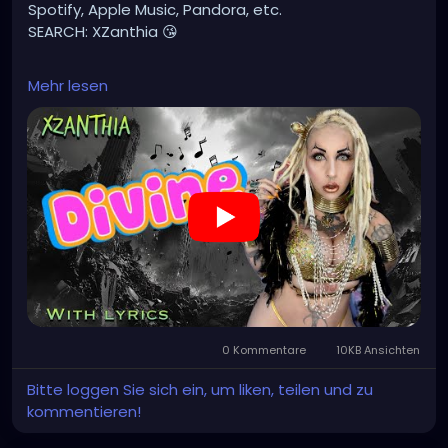
Spotify, Apple Music, Pandora, etc.
SEARCH: XZanthia 😘
⚠️ Please add
Mehr lesen
INSTAGRAM.com/xzanthia.official.profile
TikTok.com/@xzanthia.music
🔥🎶❤️‍🔥 MY ART & ORIGINAL MUSIC!!! 🥰 ➡️
XZanthia.com
YOUTUBE.com/XZanthiaMUSIC
#hellpop
#creaturecosplay
#monstercosplay
#monstercore
#creaturecore
#dommymommy
#creepygirl
#creepycosplay
#clowncore
#emo
0 Kommentare
10KB Ansichten
#gothchick
#pastelgoth
#goth
Bitte loggen Sie sich ein, um liken, teilen und zu
https://youtu.be/2a2DdgL2HIg
kommentieren!