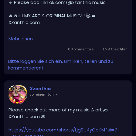
#monstercore
#creaturecore
#dommymommy
⚠️ Please add TikTok.com/@xzanthia.music
#creepygirl
#creepycosplay
#clowncore
#emo
#gothchick
#pastelgoth
#goth
🔥🎶❤️‍🔥 MY ART & ORIGINAL MUSIC!!! 🥰 ➡️
XZanthia.com
darkpop
#evilpop
INSTAGRAM.com/xzanthia.official.profile
Mehr lesen
gothic
#gothgirl
#alternative
#dark
#creepyart
#gothicstyle
#gothgoth
#gothaesthetic
YOUTUBE.com/XZanthiaMUSIC
0 Kommentare
17KB Ansichten
#gothicgirl
#metal
#alternativegirl
Bitte loggen Sie sich ein, um liken, teilen und zu
#hellpop
#creaturecosplay
#monstercosplay
kommentieren!
steampunkgirl
#art
#helloween
#Dominantwoman
#monstercore
#creaturecore
#dommymommy
#creepygirl
#creepycosplay
#clowncore
#emo
#gothchick
#pastelgoth
#goth
Xzanthia
#darkpop
#evilpop
vor einem Jahr
-
#gothic
#gothgirl
#alternative
#dark
#creepyart
#gothicstyle
#gothgoth
#gothaesthetic
Please check out more of my music & art @
#gothicgirl
#metal
#alternativegirl
XZanthia.com 🐙
#steampunkgirl
#art
#helloween
#Dominantwoman
https://youtube.com/shorts/Ljg9U4yGpKM?si=7-