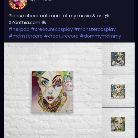
vor einem Jahr
-
Please check out more of my music & art @
XZanthia.com 🐙
#hellpop
#creaturecosplay
#monstercosplay
#monstercore
#creaturecore
#dommymommy