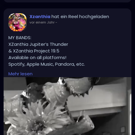
hat ein Reel hochgeladen
Xzanthia
vor einem Jahr
-
MY BANDS:
XZanthia Jupiter’s Thunder
& XZanthia Project 19.5
Available on all platforms!
Spotify, Apple Music, Pandora, etc.
SEARCH: XZanthia 😘 XZanthia.com
Mehr lesen
INSTAGRAM.com/xzanthia.official.profile
Tiktok.com/@xzanthia
YOUTUBE.com/XZanthiaMUSIC
😈👽😈👽😈👽😈👽😈