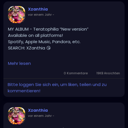
Xzanthia
vor einem Jahr
-
MY ALBUM - Teratophilia “New version”
Available on all platforms!
Spotify, Apple Music, Pandora, etc.
SEARCH: XZanthia 😘
⚠️ Please add
Mehr lesen
INSTAGRAM.com/xzanthia.official.profile
0 Kommentare
19KB Ansichten
TikTok.com/@xzanthia.music
Bitte loggen Sie sich ein, um liken, teilen und zu
kommentieren!
🔥🎶❤️‍🔥 MY ART & ORIGINAL MUSIC!!! 🥰 ➡️
XZanthia.com
Xzanthia
YOUTUBE.com/XZanthiaMUSIC
vor einem Jahr
-
hellpop
#creaturecosplay
#monstercosplay