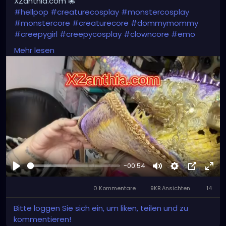
XZanthia.com 🐙
#hellpop
#creaturecosplay
#monstercosplay
#monstercore
#creaturecore
#dommymommy
#creepygirl
#creepycosplay
#clowncore
#emo
#gothchick
#pastelgoth
#goth
Mehr lesen
-00:54
Abspielen
Stumm
Settings
Bild-
Voll
0 Kommentare
9KB Ansichten
in-
14
Bild
Bitte loggen Sie sich ein, um liken, teilen und zu
kommentieren!