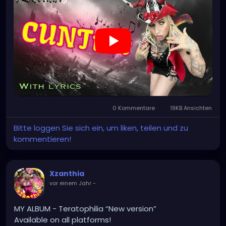
TikTok.com/@xzanthia.music
🔥🎶❤️‍🔥 MY ART & ORIGINAL MUSIC!!! 🥰 ➡️
XZanthia.com
YOUTUBE.com/XZanthiaMUSIC
#hellpop
#creaturecosplay
#monstercosplay
#monstercore
#creaturecore
#dommymommy
0 Kommentare
19KB Ansichten
#creepygirl
#creepycosplay
#clowncore
#emo
#gothchick
#pastelgoth
#goth
Bitte loggen Sie sich ein, um liken, teilen und zu
#darkpop
#evilpop
kommentieren!
#gothic
#gothgirl
#alternative
#dark
#creepyart
#gothicstyle
#gothgoth
#gothaesthetic
Xzanthia
#gothicgirl
#metal
#alternativegirl
vor einem Jahr
-
#steampunkgirl
#art
#helloween
#Dominantwoman
MY ALBUM - Teratophilia “New version”
Available on all platforms!