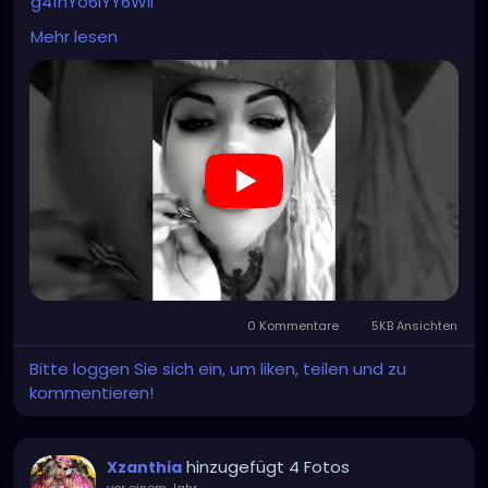
g41nYo6iYY6Wil
Mehr lesen
#hellpop
#creaturecosplay
#monstercosplay
#monstercore
#creaturecore
#dommymommy
0 Kommentare
5KB Ansichten
Bitte loggen Sie sich ein, um liken, teilen und zu
kommentieren!
hinzugefügt 4 Fotos
Xzanthia