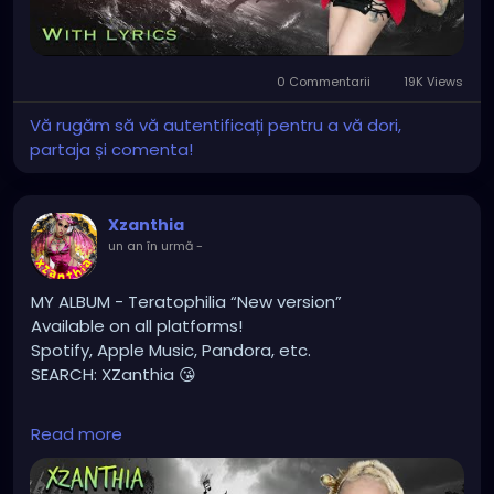
#hellpop
#creaturecosplay
#monstercosplay
#monstercore
#creaturecore
#dommymommy
0 Commentarii
19K Views
#creepygirl
#creepycosplay
#clowncore
#emo
#gothchick
#pastelgoth
#goth
Vă rugăm să vă autentificați pentru a vă dori,
#darkpop
#evilpop
partaja și comenta!
#gothic
#gothgirl
#alternative
#dark
#creepyart
#gothicstyle
#gothgoth
#gothaesthetic
Xzanthia
#gothicgirl
#metal
#alternativegirl
un an în urmă
-
#steampunkgirl
#art
#helloween
#Dominantwoman
MY ALBUM - Teratophilia “New version”
Available on all platforms!
Spotify, Apple Music, Pandora, etc.
SEARCH: XZanthia 😘
⚠️ Please add
Read more
INSTAGRAM.com/xzanthia.official.profile