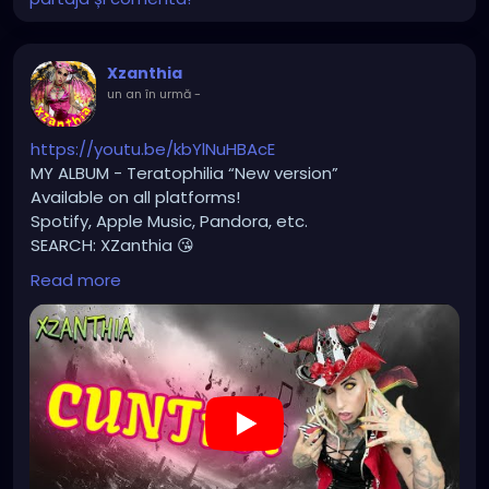
Xzanthia
un an în urmă
-
https://youtu.be/kbYlNuHBAcE
MY ALBUM - Teratophilia “New version”
Available on all platforms!
Spotify, Apple Music, Pandora, etc.
SEARCH: XZanthia 😘
Read more
⚠️ Please add
INSTAGRAM.com/xzanthia.official.profile
TikTok.com/@xzanthia.music
🔥🎶❤️‍🔥 MY ART & ORIGINAL MUSIC!!! 🥰 ➡️
XZanthia.com
YOUTUBE.com/XZanthiaMUSIC