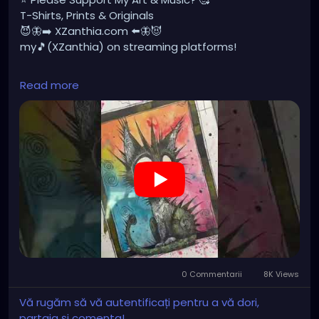
T-Shirts, Prints & Originals
😈🦋➡️ XZanthia.com ⬅️🦋😈
my🎵(XZanthia) on streaming platforms!
⚠️💛 MUSIC VIDEOS💛⚠️⬇️
Read more
➡️ YOUTUBE.com/XZanthiaMUSIC
😈👽😈👽😈👽😈👽😈
#creepycosplay
#clowncore
#emo
#gothchick
#pastelgoth
https://youtube.com/shorts/UvaNE9e_uJk?
feature=share
0 Commentarii
8K Views
Vă rugăm să vă autentificați pentru a vă dori,
partaja și comenta!