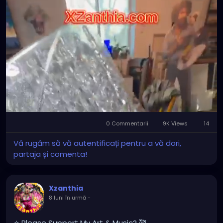
0 Commentarii
9K Views
14
Mute
Settings
Vă rugăm să vă autentificați pentru a vă dori,
partaja și comenta!
Xzanthia
8 luni în urmă
-
⭐️ Please Support My Art & Music? 🥰