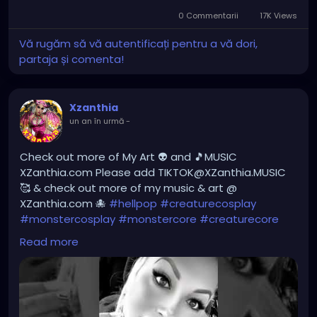
#gothicstyle
#gothgoth
#gothaesthetic
YOUTUBE.com/XZanthiaMUSIC
0 Commentarii
17K Views
#gothicgirl
#metal
#alternativegirl
Vă rugăm să vă autentificați pentru a vă dori,
#hellpop
#creaturecosplay
#monstercosplay
partaja și comenta!
steampunkgirl
#art
#helloween
#Dominantwoman
#monstercore
#creaturecore
#dommymommy
#creepygirl
#creepycosplay
#clowncore
#emo
#gothchick
#pastelgoth
#goth
Xzanthia
#darkpop
#evilpop
un an în urmă
-
#gothic
#gothgirl
#alternative
#dark
#creepyart
#gothicstyle
#gothgoth
#gothaesthetic
Check out more of My Art 👽 and 🎵MUSIC
#gothicgirl
#metal
#alternativegirl
XZanthia.com Please add TIKTOK@XZanthia.MUSIC
#steampunkgirl
#art
#helloween
🥰 & check out more of my music & art @
#Dominantwoman
XZanthia.com 🐙
#hellpop
#creaturecosplay
#monstercosplay
#monstercore
#creaturecore
#dommymommy
#creepygirl
#creepycosplay
Read more
#clowncore
#emo
#gothchick
#pastelgoth
#goth
#darkpop
#evilpop
#gothic
#gothgirl
#alternative
#dark
#creepyart
#gothicstyle
#gothgoth
#gothaesthetic
#gothicgirl
#metal
#alternativegirl
#steampunkgirl
#art
#helloween