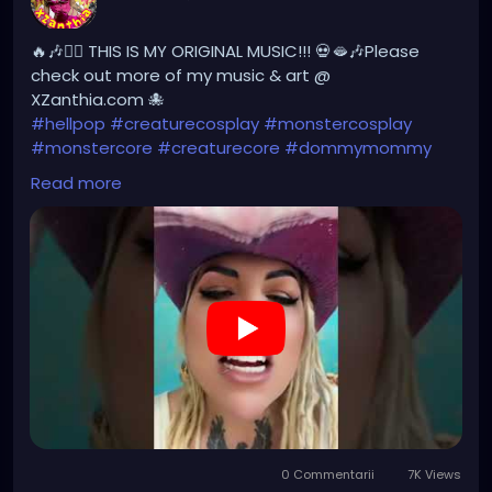
🔥🎶❤️‍🔥 THIS IS MY ORIGINAL MUSIC!!! 💀🫦🎶Please
check out more of my music & art @
XZanthia.com 🐙
#hellpop
#creaturecosplay
#monstercosplay
#monstercore
#creaturecore
#dommymommy
#creepygirl
#creepycosplay
#clowncore
#emo
Read more
#gothchick
#pastelgoth
#goth
#darkpop
#evilpop
https://youtube.com/shorts/yDHLsn-rG2g?
feature=share
0 Commentarii
7K Views