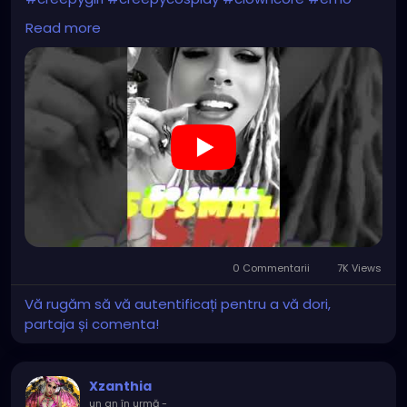
#gothchick
#pastelgoth
#goth
Read more
https://youtube.com/shorts/Fy0Np3N-lAA?
si=jJOIzP679z_LuZkH
0 Commentarii
7K Views
Vă rugăm să vă autentificați pentru a vă dori,
partaja și comenta!
Xzanthia
un an în urmă
-