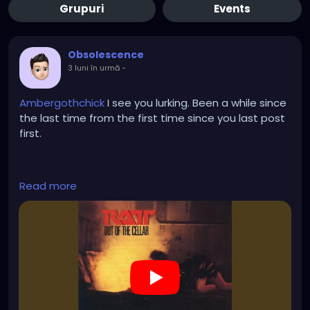
Grupuri
Events
Obsolescence
3 luni în urmă
-
Ambergothchick
I see you lurking. Been a while since
the last time from the first time since you last post
first.
https://www.youtube.com/watch?v=sKndlD3fOxQ
Read more