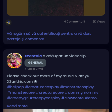
4 Commentarii
2K Views
1
Vă rugăm să vă autentificați pentru a vă dori,
partaja și comenta!
a adăugat un videoclip
Xzanthia
GENERAL
7 luni în urmă
-
Please check out more of my music & art @
XZanthia.com 🐙
#hellpop
#creaturecosplay
#monstercosplay
#monstercore
#creaturecore
#dommymommy
#creepygirl
#creepycosplay
#clowncore
#emo
#gothchick
#pastelgoth
#goth
Read more