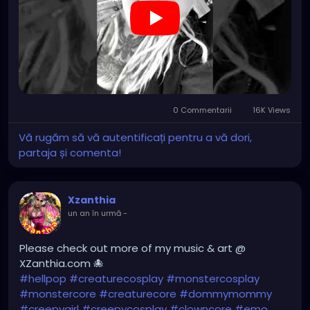
https://youtube.com/shorts/7NF4Zk_FG3E?
feature=share
0 Commentarii
16K Views
Vă rugăm să vă autentificați pentru a vă dori,
partaja și comenta!
Xzanthia
un an în urmă
-
Please check out more of my music & art @
XZanthia.com 🐙
#hellpop
#creaturecosplay
#monstercosplay
#monstercore
#creaturecore
#dommymommy
#creepygirl
#creepycosplay
#clowncore
#emo