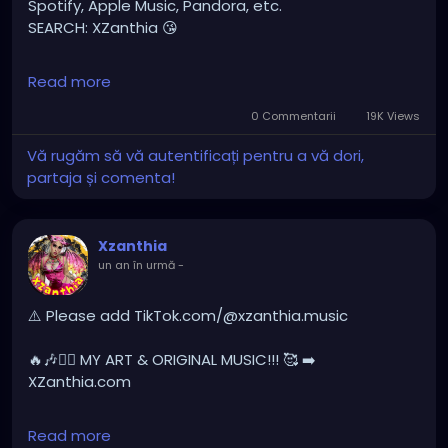
Spotify, Apple Music, Pandora, etc.
SEARCH: XZanthia 😘
⚠️ Please add
Read more
INSTAGRAM.com/xzanthia.official.profile
0 Commentarii
19K Views
TikTok.com/@xzanthia.music
Vă rugăm să vă autentificați pentru a vă dori,
partaja și comenta!
🔥🎶❤️‍🔥 MY ART & ORIGINAL MUSIC!!! 🥰 ➡️
XZanthia.com
Xzanthia
YOUTUBE.com/XZanthiaMUSIC
un an în urmă
-
hellpop
#creaturecosplay
#monstercosplay
#monstercore
#creaturecore
#dommymommy
⚠️ Please add TikTok.com/@xzanthia.music
#creepygirl
#creepycosplay
#clowncore
#emo
#gothchick
#pastelgoth
#goth
🔥🎶❤️‍🔥 MY ART & ORIGINAL MUSIC!!! 🥰 ➡️
XZanthia.com
darkpop
#evilpop
INSTAGRAM.com/xzanthia.official.profile
Read more
gothic
#gothgirl
#alternative
#dark
#creepyart