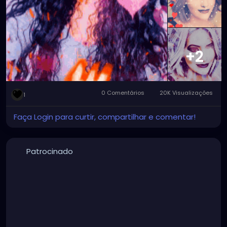
#graphicartwork
#forfun
#formyamusement
#myface
#myartwork
#myfaceswaps
#myfacemorphs
#myphotos
#artgallery
#photogallery
+2
0 Comentários
20K Visualizações
1
Faça Login para curtir, compartilhar e comentar!
Patrocinado