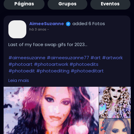
Páginas
Grupos
Eventos
added 6 Fotos
AimeeSuzanne
há 3 anos
-
Last of my face swap gifs for 2023...
#aimeesuzanne
#aimeesuzanne77
#art
#artwork
#photoart
#photoartwork
#photoedits
#photoedit
#photoediting
#photoeditart
#photoeditingart
#faceswapping
#faceswap
Leia mais
#facemorph
#facemorphing
#faceswapapps
#faceswappingapps
#facemorphapps
#facemorphingapps
#faceswapphotos
#faceswappingphotos
#facemorphphotos
#facemorphingphotos
#faceswapart
#faceswappingart
#facemorphart
#facemorphingart
#digitalart
#digitalartwork
#graphicdesign
#graphicdesignart
#graphicart