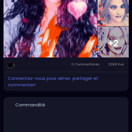
#graphicdesign
#graphicdesignart
#graphicart
#graphicartwork
#forfun
#formyamusement
#myface
#myartwork
#myfaceswaps
#myfacemorphs
#myphotos
#artgallery
#photogallery
+2
0 Commentaires
20KB Vue
1
Connectez-vous pour aimer, partager et
commenter!
Commandité