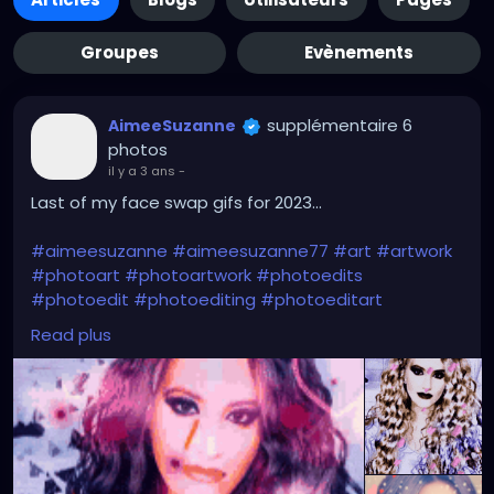
Groupes
Evènements
supplémentaire 6
AimeeSuzanne
photos
il y a 3 ans
-
Last of my face swap gifs for 2023...
#aimeesuzanne
#aimeesuzanne77
#art
#artwork
#photoart
#photoartwork
#photoedits
#photoedit
#photoediting
#photoeditart
#photoeditingart
#faceswapping
#faceswap
Read plus
#facemorph
#facemorphing
#faceswapapps
#faceswappingapps
#facemorphapps
#facemorphingapps
#faceswapphotos
#faceswappingphotos
#facemorphphotos
#facemorphingphotos
#faceswapart
#faceswappingart
#facemorphart
#facemorphingart
#digitalart
#digitalartwork