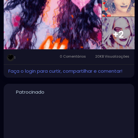
#graphicartwork
#forfun
#formyamusement
#myface
#myartwork
#myfaceswaps
#myfacemorphs
#myphotos
#artgallery
#photogallery
+2
0 Comentários
20KB Visualizações
1
Faça o login para curtir, compartilhar e comentar!
Patrocinado