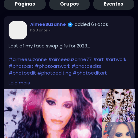
Páginas
Grupos
Eventos
added 6 Fotos
AimeeSuzanne
há 3 anos
-
Last of my face swap gifs for 2023...
#aimeesuzanne
#aimeesuzanne77
#art
#artwork
#photoart
#photoartwork
#photoedits
#photoedit
#photoediting
#photoeditart
#photoeditingart
#faceswapping
#faceswap
Leia mais
#facemorph
#facemorphing
#faceswapapps
#faceswappingapps
#facemorphapps
#facemorphingapps
#faceswapphotos
#faceswappingphotos
#facemorphphotos
#facemorphingphotos
#faceswapart
#faceswappingart
#facemorphart
#facemorphingart
#digitalart
#digitalartwork
#graphicdesign
#graphicdesignart
#graphicart