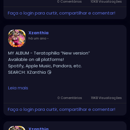
0 Comentários
10KB Visualizações
#gothchick
#pastelgoth
#goth
Faça o login para curtir, compartilhar e comentar!
https://youtu.be/2a2DdgL2HIg
Xzanthia
há um ano
-
MY ALBUM - Teratophilia “New version”
Available on all platforms!
Spotify, Apple Music, Pandora, etc.
SEARCH: XZanthia 😘
⚠️ Please add
Leia mais
INSTAGRAM.com/xzanthia.official.profile
0 Comentários
19KB Visualizações
TikTok.com/@xzanthia.music
Faça o login para curtir, compartilhar e comentar!
🔥🎶❤️‍🔥 MY ART & ORIGINAL MUSIC!!! 🥰 ➡️
XZanthia.com
Xzanthia