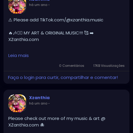
há um ano
-
YOUTUBE.com/XZanthiaMUSIC
hellpop
#creaturecosplay
#monstercosplay
⚠️ Please add TikTok.com/@xzanthia.music
#monstercore
#creaturecore
#dommymommy
#creepygirl
#creepycosplay
#clowncore
#emo
🔥🎶❤️‍🔥 MY ART & ORIGINAL MUSIC!!! 🥰 ➡️
#gothchick
#pastelgoth
#goth
XZanthia.com
darkpop
#evilpop
INSTAGRAM.com/xzanthia.official.profile
Leia mais
gothic
#gothgirl
#alternative
#dark
#creepyart
YOUTUBE.com/XZanthiaMUSIC
0 Comentários
17KB Visualizações
#gothicstyle
#gothgoth
#gothaesthetic
Faça o login para curtir, compartilhar e comentar!
#gothicgirl
#metal
#alternativegirl
#hellpop
#creaturecosplay
#monstercosplay
#monstercore
#creaturecore
#dommymommy
steampunkgirl
#art
#helloween
#Dominantwoman
#creepygirl
#creepycosplay
#clowncore
#emo
Xzanthia
#gothchick
#pastelgoth
#goth
há um ano
-
#darkpop
#evilpop
#gothic
#gothgirl
#alternative
#dark
#creepyart
Please check out more of my music & art @
#gothicstyle
#gothgoth
#gothaesthetic
XZanthia.com 🐙
#gothicgirl
#metal
#alternativegirl