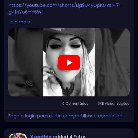
#steampunkgirl
#art
#helloween
https://youtube.com/shorts/Ljg9U4yGpKM?si=7-
#Dominantwoman
g41nYo6iYY6Wil
Leia mais
#hellpop
#creaturecosplay
#monstercosplay
#monstercore
#creaturecore
#dommymommy
0 Comentários
5KB Visualizações
Faça o login para curtir, compartilhar e comentar!
added 4 Fotos
Xzanthia