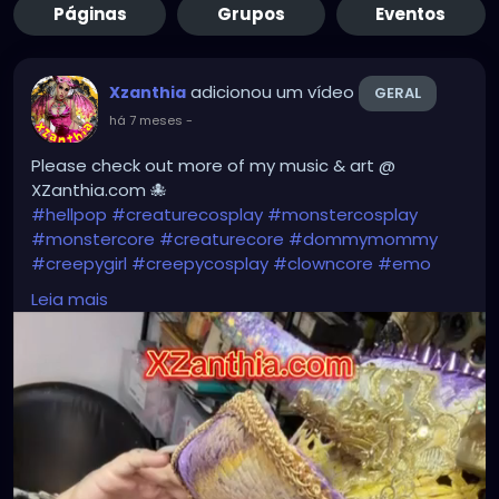
Páginas
Grupos
Eventos
adicionou um vídeo
Xzanthia
GERAL
há 7 meses
-
Please check out more of my music & art @
XZanthia.com 🐙
#hellpop
#creaturecosplay
#monstercosplay
#monstercore
#creaturecore
#dommymommy
#creepygirl
#creepycosplay
#clowncore
#emo
#gothchick
#pastelgoth
#goth
Leia mais