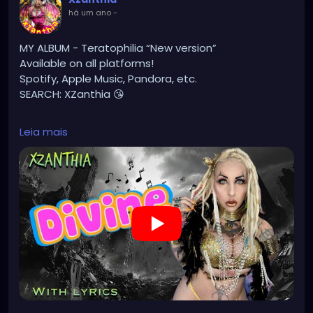
#gothicstyle
#gothgoth
#gothaesthetic
há um ano
-
#gothicgirl
#metal
#alternativegirl
#steampunkgirl
#art
#helloween
MY ALBUM - Teratophilia “New version”
#Dominantwoman
Available on all platforms!
Spotify, Apple Music, Pandora, etc.
SEARCH: XZanthia 😘
⚠️ Please add
Leia mais
INSTAGRAM.com/xzanthia.official.profile
TikTok.com/@xzanthia.music
🔥🎶❤️‍🔥 MY ART & ORIGINAL MUSIC!!! 🥰 ➡️
XZanthia.com
YOUTUBE.com/XZanthiaMUSIC
#hellpop
#creaturecosplay
#monstercosplay
#monstercore
#creaturecore
#dommymommy
#creepygirl
#creepycosplay
#clowncore
#emo