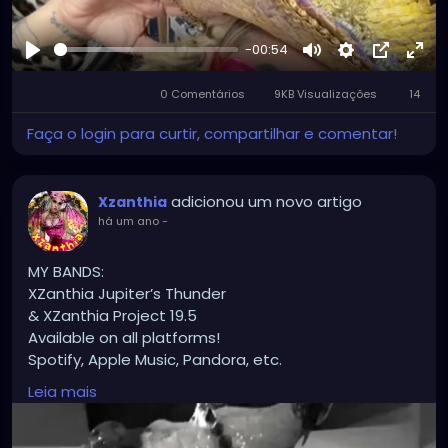
-00:54
Reproduzir
Mute
Settings
Picture-
Full
0 Comentários
9KB Visualizações
in-
14
Picture
Faça o login para curtir, compartilhar e comentar!
adicionou um novo artigo
Xzanthia
há um ano
-
MY BANDS:
XZanthia Jupiter’s Thunder
& XZanthia Project 19.5
Available on all platforms!
Spotify, Apple Music, Pandora, etc.
SEARCH: XZanthia 😘 XZanthia.com
Leia mais
INSTAGRAM.com/xzanthia.official.profile