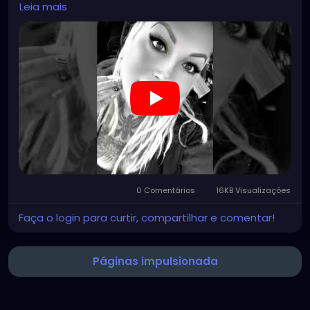
Leia mais
#clowncore
#emo
#gothchick
#pastelgoth
#goth
#darkpop
#evilpop
#gothic
#gothgirl
#alternative
#dark
#creepyart
#gothicstyle
#gothgoth
#gothaesthetic
#gothicgirl
#metal
#alternativegirl
#steampunkgirl
#art
#helloween
https://youtube.com/shorts/7NF4Zk_FG3E?
feature=share
0 Comentários
16KB Visualizações
Faça o login para curtir, compartilhar e comentar!
Páginas impulsionada