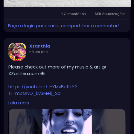
0 Comentários
5KB Visualizações
Faça o login para curtir, compartilhar e comentar!
Xzanthia
há um ano
-
Please check out more of my music & art @
XZanthia.com 🐙
https://youtu.be/J-YMvBp11kY?
si=mbGNO_kvBMeij_So
Leia mais
#hellpop
#creaturecosplay
#monstercosplay
#monstercore
#creaturecore
#dommymommy