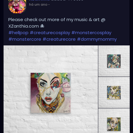
há um ano
-
Please check out more of my music & art @
XZanthia.com 🐙
#hellpop
#creaturecosplay
#monstercosplay
#monstercore
#creaturecore
#dommymommy