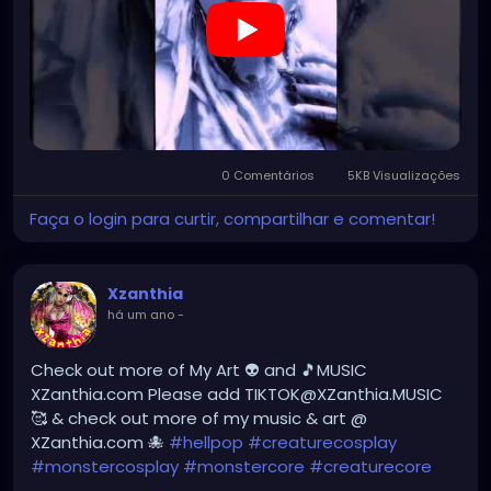
0 Comentários
5KB Visualizações
Faça o login para curtir, compartilhar e comentar!
Xzanthia
há um ano
-
Check out more of My Art 👽 and 🎵MUSIC
XZanthia.com Please add TIKTOK@XZanthia.MUSIC
🥰 & check out more of my music & art @
XZanthia.com 🐙
#hellpop
#creaturecosplay
#monstercosplay
#monstercore
#creaturecore
#dommymommy
#creepygirl
#creepycosplay