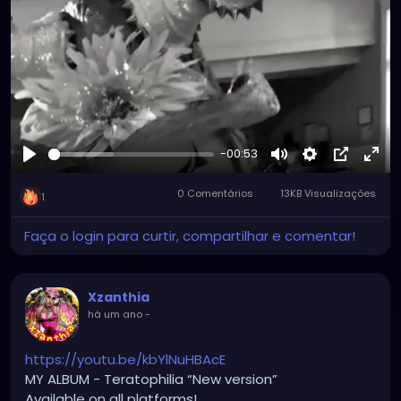
Tiktok.com/@xzanthia
YOUTUBE.com/XZanthiaMUSIC
😈👽😈👽😈👽😈👽😈
-00:53
#hellpop
#creaturecosplay
#monstercosplay
Reproduzir
Mute
Settings
Picture-
Full
#monstercore
#creaturecore
#dommymommy
0 Comentários
13KB Visualizações
in-
#creepygirl
#creepycosplay
#clowncore
1
Picture
Faça o login para curtir, compartilhar e comentar!
Xzanthia
há um ano
-
https://youtu.be/kbYlNuHBAcE
MY ALBUM - Teratophilia “New version”
Available on all platforms!