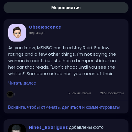
Мероприятия
Obsolescence
год назад
-
As you know, MSNBC has fired Joy Reid. For low
ratings and a few other things. I'm not saying the
woman is racist, but she has a bumper sticker on
her car that reads, "Don't shoot until you see the
whites!" Someone asked her...you mean of their
eyes? She responded, "Whose eyes?!"
Читать далее
5 Комментарии
2Кб Просмотры
1
Войдите, чтобы отмечать, делиться и комментировать!
добавлены фото
Nines_Rodriguez