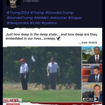
2 года назад
-
#Trump2024
#Trump
#DonaldJTrump
#DonaldTrump
#MSNBC
#shooter
#Sniper
#deepstate
#CNN
#politics