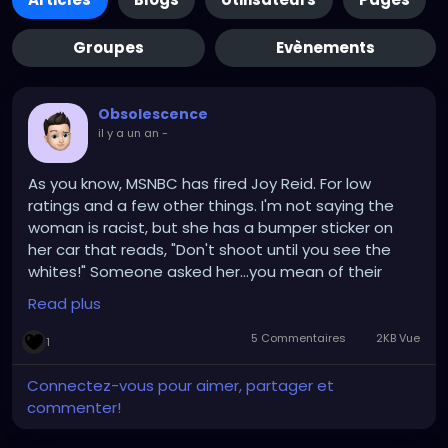
Groupes
Evènements
Obsolescence
il y a un an
-
As you know, MSNBC has fired Joy Reid. For low
ratings and a few other things. I'm not saying the
woman is racist, but she has a bumper sticker on
her car that reads, "Don't shoot until you see the
whites!" Someone asked her...you mean of their
eyes? She responded, "Whose eyes?!"
Read plus
5 Commentaires
2KB Vue
1
Connectez-vous pour aimer, partager et
commenter!