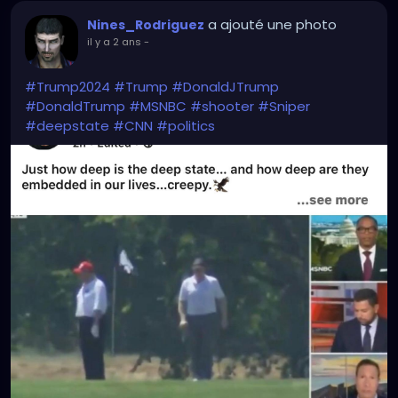
a ajouté une photo
Nines_Rodriguez
il y a 2 ans
-
#Trump2024
#Trump
#DonaldJTrump
#DonaldTrump
#MSNBC
#shooter
#Sniper
#deepstate
#CNN
#politics