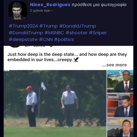
πρόσθεσε μια φωτογραφία
Nines_Rodriguez
2 χρόνια πριν
-
#Trump2024
#Trump
#DonaldJTrump
#DonaldTrump
#MSNBC
#shooter
#Sniper
#deepstate
#CNN
#politics