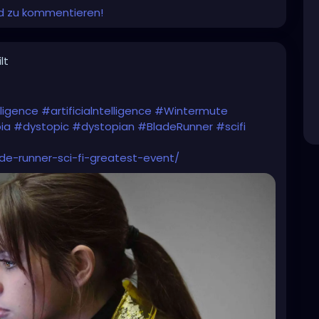
und zu kommentieren!
lt
lligence
#artificialntelligence
#Wintermute
ia
#dystopic
#dystopian
#BladeRunner
#scifi
e-runner-sci-fi-greatest-event/