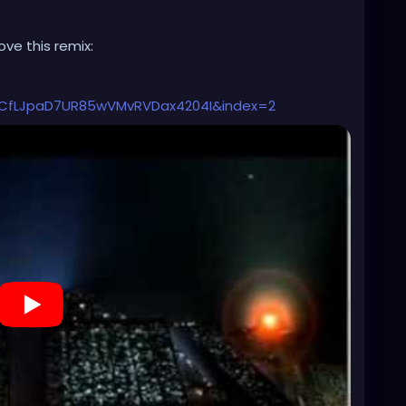
ove this remix:
CfLJpaD7UR85wVMvRVDax4204I&index=2