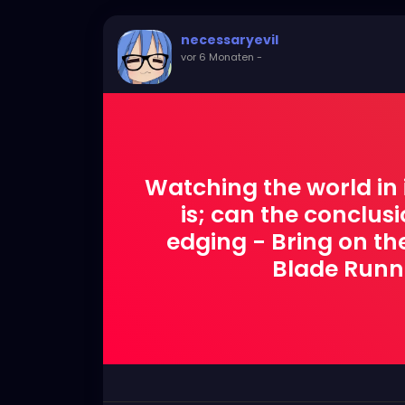
necessaryevil
vor 6 Monaten
-
Watching the world in i
is; can the conclu
edging - Bring on th
Blade Runne