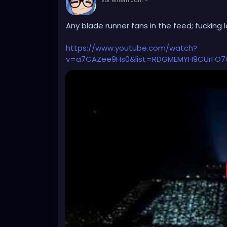
vor einem Jahr
-
Any blade runner fans in the feed; fucking l
https://www.youtube.com/watch?
v=a7CAZee9Hs0&list=RDGMEMYH9CUrFO7