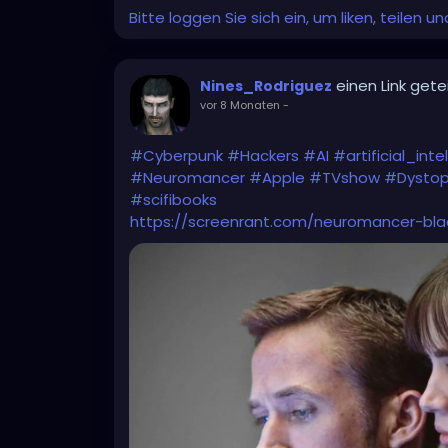
Bitte loggen Sie sich ein, um liken, teilen 
einen Link getei
Nines_Rodriguez
vor 8 Monaten
-
#Cyberpunk
#Hackers
#AI
#artificial_inte
#Neuromancer
#Apple
#TVshow
#Dystop
#scifibooks
https://screenrant.com/neuromancer-blad