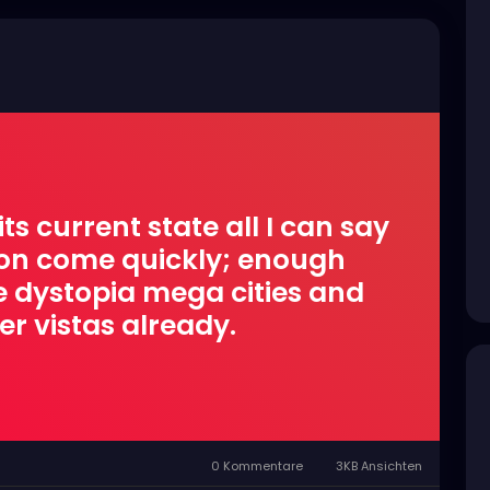
ts current state all I can say
sion come quickly; enough
e dystopia mega cities and
r vistas already.
0 Kommentare
3KB Ansichten