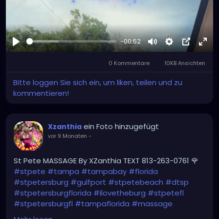
-00:52
Abspielen
Stumm
Settings
Bild-
Voll
0 Kommentare
10KB Ansichten
in-
Bild
Bitte loggen Sie sich ein, um liken, teilen und zu
kommentieren!
ein Foto hinzugefügt
Xzanthia
vor 9 Monaten
-
St Pete MASSAGE By XZanthia TEXT 813-263-0761 🌹
#stpete
#tampa
#tampabay
#florida
#stpetersburg
#gulfport
#stpetebeach
#dtsp
#stpetersburgflorida
#ilovetheburg
#stpetefl
#stpetersburgfl
#tampaflorida
#massage
#massagetherapy