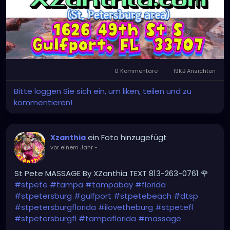
0 Kommentare
19KB Ansichten
Bitte loggen Sie sich ein, um liken, teilen und zu
kommentieren!
ein Foto hinzugefügt
Xzanthia
vor einem Jahr
-
St Pete MASSAGE By XZanthia TEXT 813-263-0761 🌹
#stpete
#tampa
#tampabay
#florida
#stpetersburg
#gulfport
#stpetebeach
#dtsp
#stpetersburgflorida
#ilovetheburg
#stpetefl
#stpetersburgfl
#tampaflorida
#massage
#massagetherapy