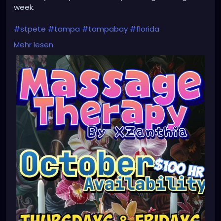
week.
#stpete
#tampa
#tampabay
#florida
#stpetersburg
#clearwater
#stpetebeach
#dtsp
Mehr lesen
#stpetersburgflorida
#ilovetheburg
#stpetefl
#stpetersburgfl
#tampaflorida
#clearwaterbeach
#stoetemassage
#tampafl
#downtownstpete
#southtampa
#keepstpetelocal
#stpetemassagetherapy
#largo
#igersstpete
#pinellascounty
#ilovestpete
#massage
#massagetherapy
#brandon
#massagetherapist
#floridalife
#palmharbor