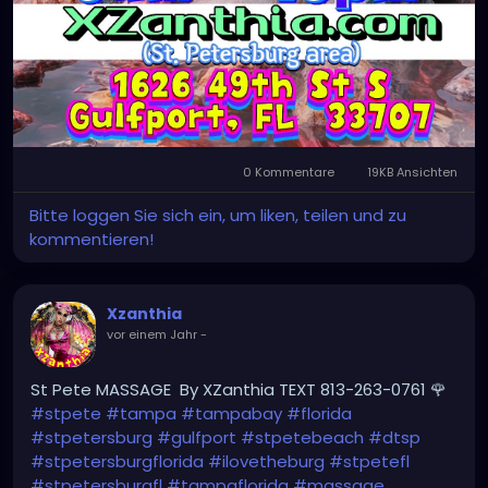
0 Kommentare
19KB Ansichten
Bitte loggen Sie sich ein, um liken, teilen und zu
kommentieren!
Xzanthia
vor einem Jahr
-
St Pete MASSAGE By XZanthia TEXT 813-263-0761 🌹
#stpete
#tampa
#tampabay
#florida
#stpetersburg
#gulfport
#stpetebeach
#dtsp
#stpetersburgflorida
#ilovetheburg
#stpetefl
#stpetersburgfl
#tampaflorida
#massage