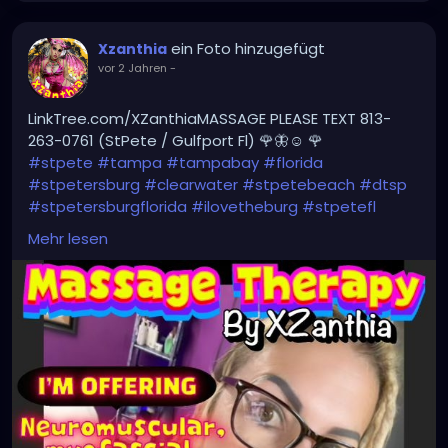
ein Foto hinzugefügt
Xzanthia
vor 2 Jahren
-
LinkTree.com/XZanthiaMASSAGE PLEASE TEXT 813-
263-0761 (StPete / Gulfport Fl) 🌹🦋☺️ 🌹
#stpete
#tampa
#tampabay
#florida
#stpetersburg
#clearwater
#stpetebeach
#dtsp
#stpetersburgflorida
#ilovetheburg
#stpetefl
#stpetersburgfl
#tampaflorida
#clearwaterbeach
Mehr lesen
#sarasota
#tampafl
#downtownstpete
#southtampa
#keepstpetelocal
#neuromuscular
#largo
#igersstpete
#Pinellascounty
#ilovestpete
#massageTherapist
#instaburg
#brandon
#massage
#massagetherapy
#palmharbor