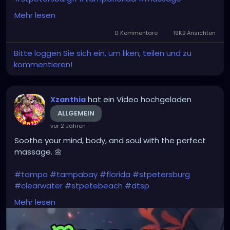
#massagetherapy
Mehr lesen
#clearwaterbeach
#sarasota
#tampafl
0 Kommentare
19KB Ansichten
#downtownstpete
#southtampa
Bitte loggen Sie sich ein, um liken, teilen und zu
#neuromuscular
#largo
#igersstpete
kommentieren!
#Pinellascounty
#ilovestpete
#massageTherapist
#instaburg
#brandon
#palmharbor
#Clearwater
hat ein Video hochgeladen
Xzanthia
ALLGEMEIN
vor 2 Jahren
-
Soothe your mind, body, and soul with the perfect
massage. 🌼
#tampa
#tampabay
#florida
#stpetersburg
#clearwater
#stpetebeach
#dtsp
#stpetersburgflorida
#ilovetheburg
#stpetefl
Mehr lesen
#stpetersburgfl
#tampaflorida
#clearwaterbeach
#stoetemassage
#tampafl
#downtownstpete