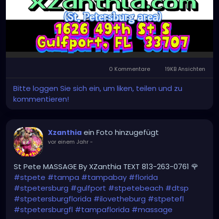
0 Kommentare
19KB Ansichten
Bitte loggen Sie sich ein, um liken, teilen und zu
kommentieren!
ein Foto hinzugefügt
Xzanthia
vor einem Jahr
-
St Pete MASSAGE By XZanthia TEXT 813-263-0761 🌹
#stpete
#tampa
#tampabay
#florida
#stpetersburg
#gulfport
#stpetebeach
#dtsp
#stpetersburgflorida
#ilovetheburg
#stpetefl
#stpetersburgfl
#tampaflorida
#massage