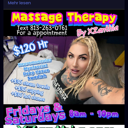
Mehr lesen
#clearwaterbeach
#sarasota
#tampafl
#downtownstpete
#southtampa
#neuromuscular
#largo
#igersstpete
#Pinellascounty
#ilovestpete
#massageTherapist
#instaburg
#brandon
#palmharbor
#Clearwater