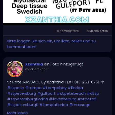
0 Kommentare
16KB Ansichten
Bitte loggen Sie sich ein, um liken, teilen und zu
kommentieren!
ein Foto hinzugefügt
Xzanthia
vor einem Jahr
-
St Pete MASSAGE By XZanthia TEXT 813-263-0761 🌹
#stpete
#tampa
#tampabay
#florida
#stpetersburg
#gulfport
#stpetebeach
#dtsp
#stpetersburgflorida
#ilovetheburg
#stpetefl
#stpetersburgfl
#tampaflorida
#massage
#massagetherapy
Mehr lesen