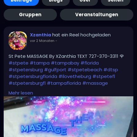
Gruppen
Veranstaltungen
hat ein Reel hochgeladen
Xzanthia
vor 2 Monaten
-
St Pete MASSAGE By XZanthia TEXT 727-370-3311 🌹
#stpete
#tampa
#tampabay
#florida
#stpetersburg
#gulfport
#stpetebeach
#dtsp
#stpetersburgflorida
#ilovetheburg
#stpetefl
#stpetersburgfl
#tampaflorida
#massage
#massagetherapy
Mehr lesen
#clearwaterbeach
#sarasota
#tampafl
#downtownstpete
#southtampa
#neuromuscular
#largo
#igersstpete
#Pinellascounty
#ilovestpete
#massageTherapist
#instaburg
#brandon
#palmharbor
#Clearwater