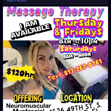
Mehr lesen
#clearwaterbeach
#sarasota
#tampafl
#downtownstpete
#southtampa
#neuromuscular
#largo
#igersstpete
#Pinellascounty
#ilovestpete
#massageTherapist
#instaburg
#brandon
#palmharbor
#Clearwater