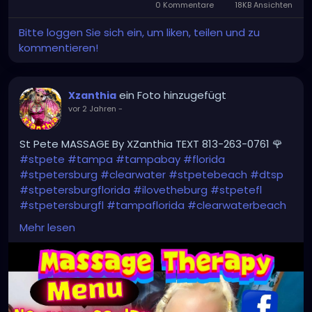
0 Kommentare
18KB Ansichten
Bitte loggen Sie sich ein, um liken, teilen und zu
kommentieren!
ein Foto hinzugefügt
Xzanthia
vor 2 Jahren
-
St Pete MASSAGE By XZanthia TEXT 813-263-0761 🌹
#stpete
#tampa
#tampabay
#florida
#stpetersburg
#clearwater
#stpetebeach
#dtsp
#stpetersburgflorida
#ilovetheburg
#stpetefl
#stpetersburgfl
#tampaflorida
#clearwaterbeach
#sarasota
#tampafl
#downtownstpete
Mehr lesen
#southtampa
#keepstpetelocal
#neuromuscular
#largo
#igersstpete
#Pinellascounty
#ilovestpete
#massageTherapist
#instaburg
#brandon
#massage
#massagetherapy
#palmharbor