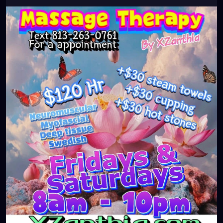
#clearwaterbeach
#sarasota
#tampafl
#downtownstpete
#southtampa
#neuromuscular
#largo
#igersstpete
#Pinellascounty
#ilovestpete
#massageTherapist
#instaburg
#brandon
#palmharbor
#Clearwater