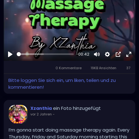
#southtampa
#keepstpetelocal
#stpetemassagetherapy
#largo
#igersstpete
#pinellascounty
#ilovestpete
#massage
#massagetherapy
#brandon
#massagetherapist
#floridalife
#palmharbor
-00:42
Abspielen
Stumm
Settings
Bild-
Voll
0 Kommentare
19KB Ansichten
in-
37
Bild
Bitte loggen Sie sich ein, um liken, teilen und zu
kommentieren!
ein Foto hinzugefügt
Xzanthia
vor 2 Jahren
-
I’m gonna start doing massage therapy again. Every
Thursday, Friday and Saturday morning starting this