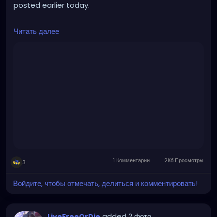
posted earlier today.
They clearly don't agree on everything, but this is a
Читать далее
friendly, lively, intelligent discussion, covering a great
many topics.
This is the kind of positive conversation that can
occur when not being limited by the gatekeeping,
divisive, legacy mainstream media.
https://rumble.com/v2yn47a-live-tucker-carlson-
world-first-interview-since-leaving-fox-163-stay-
free-w.html
1 Комментарии
2Кб Просмотры
3
Войдите, чтобы отмечать, делиться и комментировать!
added 2 фото
LiveFreeOrDie