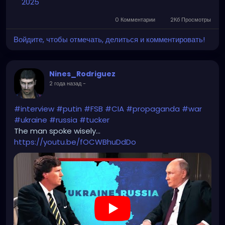
2025
0 Комментарии
2Кб Просмотры
Войдите, чтобы отмечать, делиться и комментировать!
Nines_Rodriguez
2 года назад
-
#interview
#putin
#FSB
#CIA
#propaganda
#war
#ukraine
#russia
#tucker
The man spoke wisely...
https://youtu.be/fOCWBhuDdDo