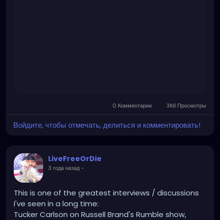
https://rumble.com/v37uamh-robert-f.-kennedy-
jr.-interviewed-by-tucker-carlson-why-would-
we.html
0 Комментарии
3Кб Просмотры
Войдите, чтобы отмечать, делиться и комментировать!
LiveFreeOrDie
3 года назад
-
This is one of the greatest interviews / discussions
I've seen in a long time:
Tucker Carlson on Russell Brand's Rumble show,