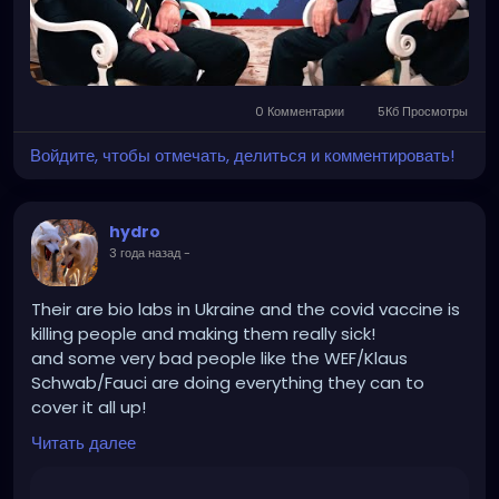
0 Комментарии
5Кб Просмотры
Войдите, чтобы отмечать, делиться и комментировать!
hydro
3 года назад
-
Their are bio labs in Ukraine and the covid vaccine is
killing people and making them really sick!
and some very bad people like the WEF/Klaus
Schwab/Fauci are doing everything they can to
cover it all up!
And Russia is destroying those bio labs and getting
Читать далее
rid of Nazis so good on them!