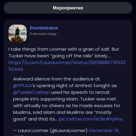
Мероприятия
Dominicane
8 месяцев назад
-
I take things from Loomer with a grain of salt. But
Tucker have been “going off the rails” lately….
https://x.com/LauraLoomer/status/20018880731523
52444
Awkward silence from the audience at
@TPUSA
’s opening night of AmFest tonight as
@TuckerCarlson
used his speech to recruit
people into supporting Islam. Tucker was met
with virtually no cheers as he made excuses for
Muslims, said Islam and Muslims are “mostly
good” and that its…
pic.twitter.com/eOkolPq4Vo
— Laura Loomer (@LauraLoomer)
December 19,