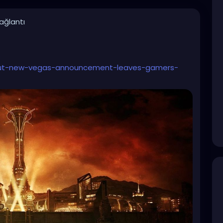
bağlantı
s
lout-new-vegas-announcement-leaves-gamers-