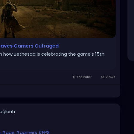
Leaves Gamers Outraged
th how Bethesda is celebrating the game's 15th
0 Yorumlar
4K Views
bağlantı
g
#age
#gamers
#FPS