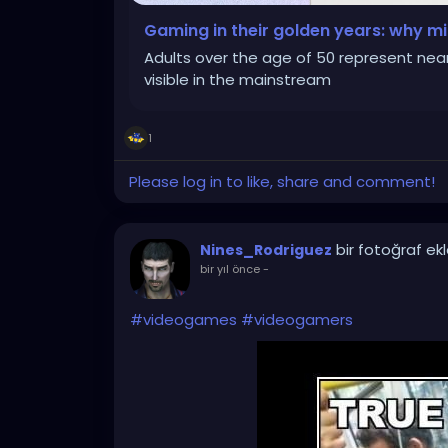
Gaming in their golden years: why mi
Adults over the age of 50 represent nea
visible in the mainstream
1
Please log in to like, share and comment!
bir fotoğraf ek
Nines_Rodriguez
bir yıl önce
-
#videogames
#videogamers