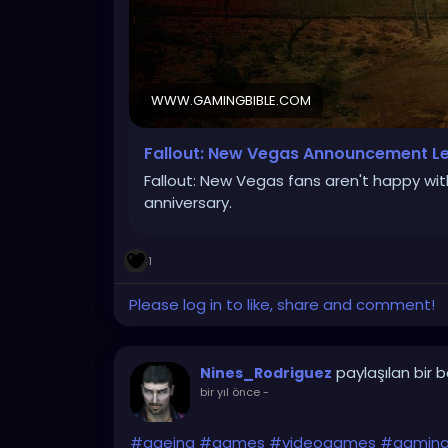
WWW.GAMINGBIBLE.COM
Fallout: New Vegas Announcement 
Fallout: New Vegas fans aren't happy wi
anniversary.
1
Please log in to like, share and comment!
paylaşılan bir 
Nines_Rodriguez
bir yıl önce
-
#ageing
#games
#videogames
#gamin