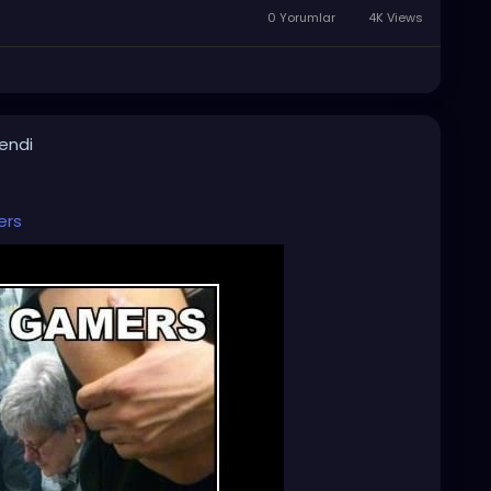
0 Yorumlar
4K Views
lendi
ers