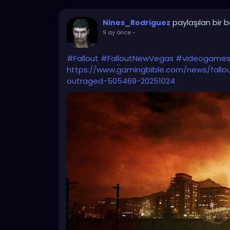
paylaşılan bir 
Nines_Rodriguez
9 ay önce
-
#Fallout
#FalloutNewVegas
#videogame
https://www.gamingbible.com/news/fal
outraged-505469-20251024