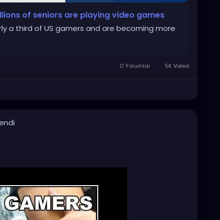
llions of seniors are playing video games
rly a third of US gamers and are becoming more
0 Yorumlar
5K Views
lendi