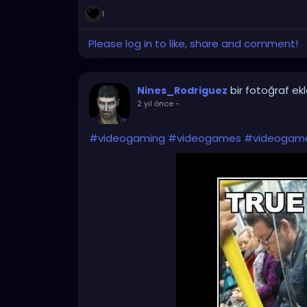
1
Please log in to like, share and comment!
bir fotoğraf ek
Nines_Rodriguez
2 yıl önce
-
#videogaming
#videogames
#videogam