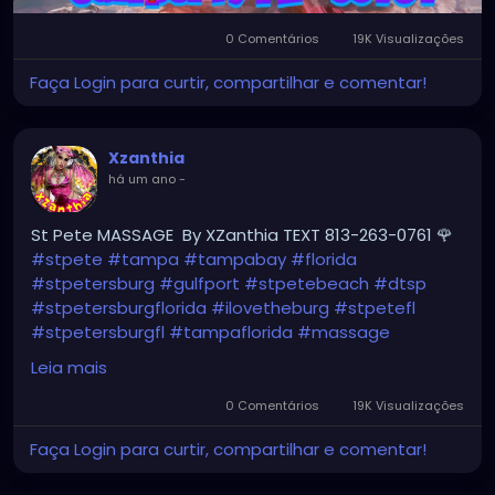
0 Comentários
19K Visualizações
Faça Login para curtir, compartilhar e comentar!
Xzanthia
há um ano
-
St Pete MASSAGE By XZanthia TEXT 813-263-0761 🌹
#stpete
#tampa
#tampabay
#florida
#stpetersburg
#gulfport
#stpetebeach
#dtsp
#stpetersburgflorida
#ilovetheburg
#stpetefl
#stpetersburgfl
#tampaflorida
#massage
#massagetherapy
Leia mais
#clearwaterbeach
#sarasota
#tampafl
0 Comentários
19K Visualizações
#downtownstpete
#southtampa
Faça Login para curtir, compartilhar e comentar!
#neuromuscular
#largo
#igersstpete
#Pinellascounty
#ilovestpete
#massageTherapist