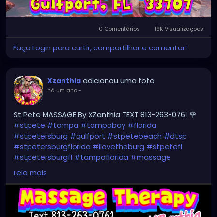
0 Comentários
19K Visualizações
Faça Login para curtir, compartilhar e comentar!
adicionou uma foto
Xzanthia
há um ano
-
St Pete MASSAGE By XZanthia TEXT 813-263-0761 🌹
#stpete
#tampa
#tampabay
#florida
#stpetersburg
#gulfport
#stpetebeach
#dtsp
#stpetersburgflorida
#ilovetheburg
#stpetefl
#stpetersburgfl
#tampaflorida
#massage
#massagetherapy
Leia mais
#clearwaterbeach
#sarasota
#tampafl
#downtownstpete
#southtampa
#neuromuscular
#largo
#igersstpete
#Pinellascounty
#ilovestpete