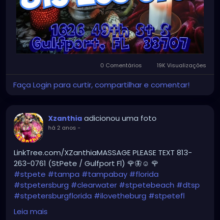
0 Comentários
19K Visualizações
Faça Login para curtir, compartilhar e comentar!
adicionou uma foto
Xzanthia
há 2 anos
-
LinkTree.com/XZanthiaMASSAGE PLEASE TEXT 813-
263-0761 (StPete / Gulfport Fl) 🌹🦋☺️ 🌹
#stpete
#tampa
#tampabay
#florida
#stpetersburg
#clearwater
#stpetebeach
#dtsp
#stpetersburgflorida
#ilovetheburg
#stpetefl
#stpetersburgfl
#tampaflorida
#clearwaterbeach
Leia mais
#sarasota
#tampafl
#downtownstpete