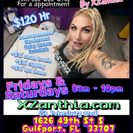
#massageTherapist
#instaburg
#brandon
#palmharbor
#Clearwater