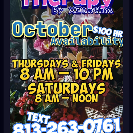
#massagetherapy
#brandon
#massagetherapist
#floridalife
#palmharbor