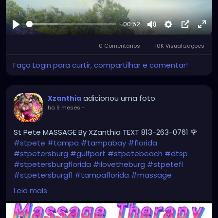
-00:52
Reproduzir
Mute
Settings
Picture-
Full
0 Comentários
10K Visualizações
in-
Picture
Faça Login para curtir, compartilhar e comentar!
adicionou uma foto
Xzanthia
há 9 meses
-
St Pete MASSAGE By XZanthia TEXT 813-263-0761 🌹
#stpete
#tampa
#tampabay
#florida
#stpetersburg
#gulfport
#stpetebeach
#dtsp
#stpetersburgflorida
#ilovetheburg
#stpetefl
#stpetersburgfl
#tampaflorida
#massage
#massagetherapy
Leia mais
#clearwaterbeach
#sarasota
#tampafl
#downtownstpete
#southtampa
#neuromuscular