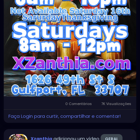
0 Comentários
7K Visualizações
Faça Login para curtir, compartilhar e comentar!
adicionou um vídeo
Xzanthia
GERAL