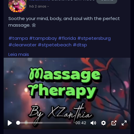
há 2 anos
-
Soothe your mind, body, and soul with the perfect
massage. 🌼
#tampa
#tampabay
#florida
#stpetersburg
#clearwater
#stpetebeach
#dtsp
#stpetersburgflorida
#ilovetheburg
#stpetefl
Leia mais
#stpetersburgfl
#tampaflorida
#clearwaterbeach
#stoetemassage
#tampafl
#downtownstpete
#southtampa
#keepstpetelocal
#stpetemassagetherapy
#largo
#igersstpete
#pinellascounty
#ilovestpete
#massage
#massagetherapy
#brandon
#massagetherapist
#floridalife
#palmharbor
-00:42
Reproduzir
Mute
Settings
Picture-
Full