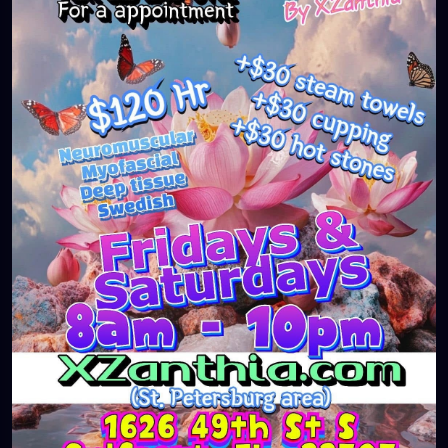
#massageTherapist
#instaburg
#brandon
#palmharbor
#Clearwater