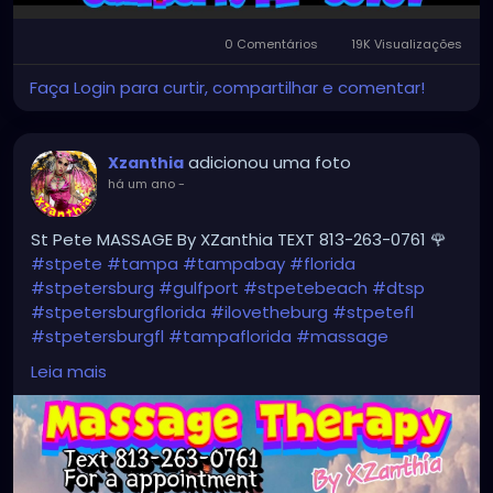
0 Comentários
19K Visualizações
Faça Login para curtir, compartilhar e comentar!
adicionou uma foto
Xzanthia
há um ano
-
St Pete MASSAGE By XZanthia TEXT 813-263-0761 🌹
#stpete
#tampa
#tampabay
#florida
#stpetersburg
#gulfport
#stpetebeach
#dtsp
#stpetersburgflorida
#ilovetheburg
#stpetefl
#stpetersburgfl
#tampaflorida
#massage
#massagetherapy
#clearwaterbeach
#sarasota
Leia mais
#tampafl
#downtownstpete
#southtampa
#neuromuscular
#largo
#igersstpete
#Pinellascounty
#ilovestpete
#massageTherapist
#instaburg
#brandon
#palmharbor
#Clearwater