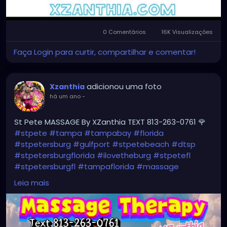
0 Comentários
16K Visualizações
Faça Login para curtir, compartilhar e comentar!
adicionou uma foto
Xzanthia
há um ano
-
St Pete MASSAGE By XZanthia TEXT 813-263-0761 🌹
#stpete
#tampa
#tampabay
#florida
#stpetersburg
#gulfport
#stpetebeach
#dtsp
#stpetersburgflorida
#ilovetheburg
#stpetefl
#stpetersburgfl
#tampaflorida
#massage
#massagetherapy
Leia mais
#clearwaterbeach
#sarasota
#tampafl
#downtownstpete
#southtampa
#neuromuscular
#largo
#igersstpete
#Pinellascounty
#ilovestpete