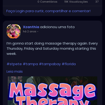
0 Comentários
19K Visualizações
in-
37
Picture
Faça Login para curtir, compartilhar e comentar!
adicionou uma foto
Xzanthia
há 2 anos
-
I’m gonna start doing massage therapy again. Every
Thursday, Friday and Saturday morning starting this
week.
#stpete
#tampa
#tampabay
#florida
#stpetersburg
#clearwater
#stpetebeach
#dtsp
Leia mais
#stpetersburgflorida
#ilovetheburg
#stpetefl
#stpetersburgfl
#tampaflorida
#clearwaterbeach
#stoetemassage
#tampafl
#downtownstpete
#southtampa
#keepstpetelocal
#stpetemassagetherapy
#largo
#igersstpete
#pinellascounty
#ilovestpete
#massage