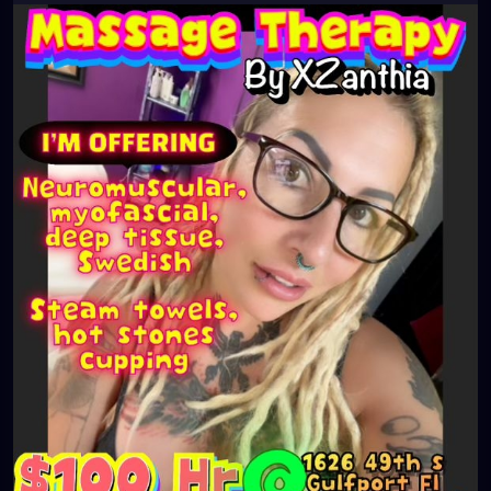
#southtampa
#keepstpetelocal
#neuromuscular
#largo
#igersstpete
#Pinellascounty
#ilovestpete
#massageTherapist
#instaburg
#brandon
#massage
#massagetherapy
#palmharbor