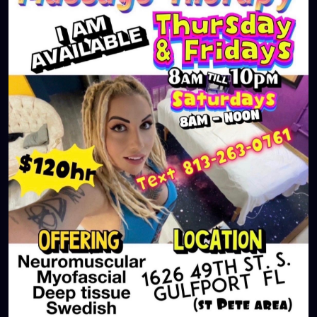
#largo
#igersstpete
#Pinellascounty
#ilovestpete
#massageTherapist
#instaburg
#brandon
#palmharbor
#Clearwater