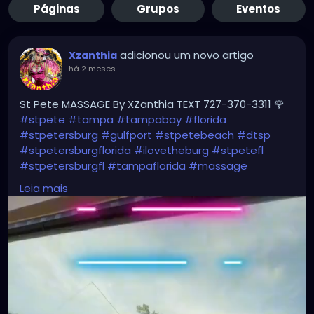
Páginas
Grupos
Eventos
adicionou um novo artigo
Xzanthia
há 2 meses
-
St Pete MASSAGE By XZanthia TEXT 727-370-3311 🌹
#stpete
#tampa
#tampabay
#florida
#stpetersburg
#gulfport
#stpetebeach
#dtsp
#stpetersburgflorida
#ilovetheburg
#stpetefl
#stpetersburgfl
#tampaflorida
#massage
#massagetherapy
Leia mais
#clearwaterbeach
#sarasota
#tampafl
#downtownstpete
#southtampa
#neuromuscular
#largo
#igersstpete
#Pinellascounty
#ilovestpete
#massageTherapist
#instaburg
#brandon
#palmharbor
#Clearwater