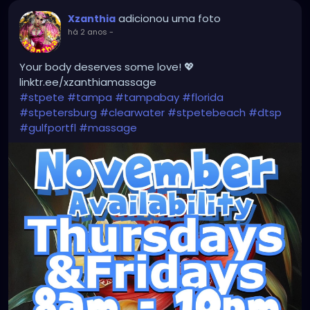
#instaburg
#brandon
#palmharbor
#Clearwater
adicionou uma foto
Xzanthia
há 2 anos
-
Your body deserves some love! 💖
linktr.ee/xzanthiamassage
#stpete
#tampa
#tampabay
#florida
#stpetersburg
#clearwater
#stpetebeach
#dtsp
#gulfportfl
#massage