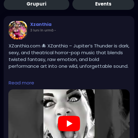
Grupuri
Events
Xzanthia
3 luni în urmă
-
XZanthia.com 🐙 XZanthia – Jupiter’s Thunder is dark,
sexy, and theatrical horror-pop music that blends
twisted fantasy, raw emotion, and bold
performance art into one wild, unforgettable sound.
Read more
#darkmusic
#horrorpunk
#altmusic
https://youtube.com/shorts/nACthGxulT0?
si=BzDpcyTp28w-j9LV