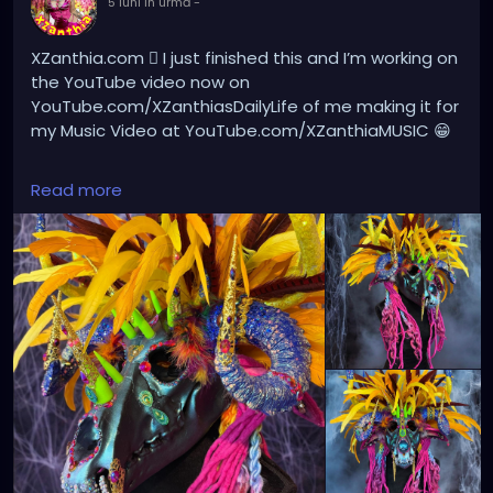
5 luni în urmă
-
XZanthia.com 🫟 I just finished this and I’m working on
the YouTube video now on
YouTube.com/XZanthiasDailyLife of me making it for
my Music Video at YouTube.com/XZanthiaMUSIC 😁
#HandmadeArt
#WearableArt
#AvantGardeArt
Read more
#SurrealArt
#FantasyArt
#ArtHeaddress
#CostumeArt
#MixedMediaArt
#SculpturalArt
#FantasyCostume
#CreatureDesign
#DarkArt
#PsychedelicArt
#VisionaryArt
#ExperimentalArt
#ArtisticExpression
#CreativeProcess
#ArtPhotography
#ArtistLife
#OneOfAKindArt
#FloridaArtist
#StPetersburgFL
#GulfportFL
#TampaBayArtists
#ArtCommunity
#ArtInspiration