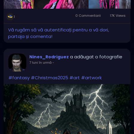
0 Commentarii
17K Views
1
Vă rugăm să vă autentificați pentru a vă dori,
partaja și comenta!
a adăugat o fotografie
Nines_Rodriguez
7 luni în urmă
-
#fantasy
#Christmas2025
#art
#artwork