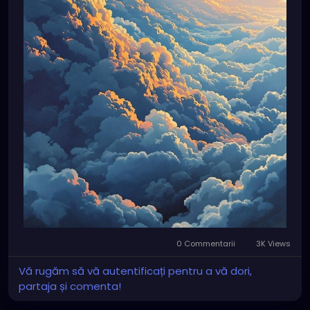
0 Commentarii
3K Views
Vă rugăm să vă autentificați pentru a vă dori,
partaja și comenta!