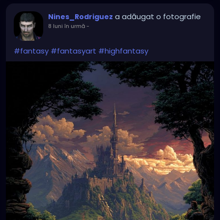
a adăugat o fotografie
Nines_Rodriguez
8 luni în urmă
-
#fantasy
#fantasyart
#highfantasy