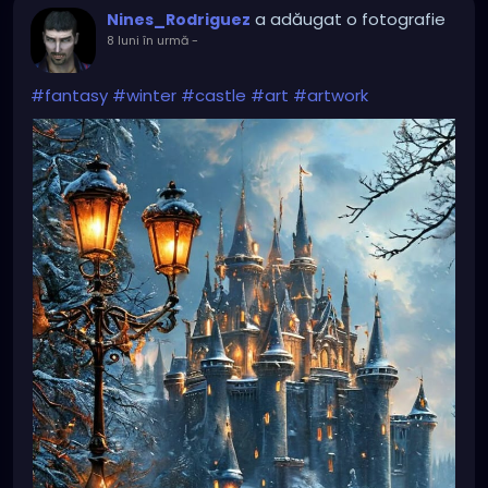
a adăugat o fotografie
Nines_Rodriguez
8 luni în urmă
-
#fantasy
#winter
#castle
#art
#artwork