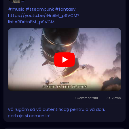
#music
#steampunk
#fantasy
https://youtu.be/rHn8M_pSVCM?
list=RDrHn8M_pSVCM
0 Commentarii
3K Views
Vă rugăm să vă autentificați pentru a vă dori,
partaja și comenta!