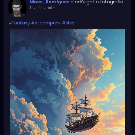
a adăugat o fotografie
Nines_Rodriguez
8 luni în urmă
-
#fantasy
#steampunk
#ship