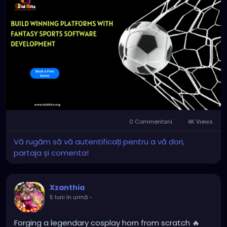
Website:
https://bidbits.org/blog/fantasy-sports-
app-development
Email: business@bidbits.org
Contact: +91 9080594078
0 Commentarii
4K Views
Vă rugăm să vă autentificați pentru a vă dori,
partaja și comenta!
Xzanthia
5 luni în urmă
-
Forging a legendary cosplay horn from scratch 🔥