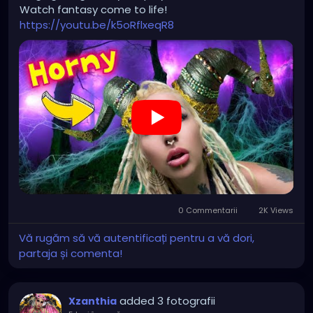
Watch fantasy come to life!
https://youtu.be/k5oRflxeqR8
0 Commentarii
2K Views
Vă rugăm să vă autentificați pentru a vă dori,
partaja și comenta!
added 3 fotografii
Xzanthia