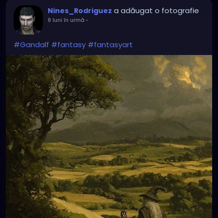
a adăugat o fotografie
Nines_Rodriguez
8 luni în urmă
-
#Gandalf
#fantasy
#fantasyart