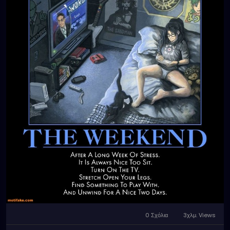
0 Σχόλια
3χλμ. Views