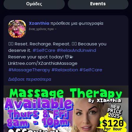
Ομάδες
Events
πρόσθεσε μια φωτογραφία
Xzanthia
ένας χρόνος πριν
-
💆‍♂️ Reset. Recharge. Repeat. 💆‍♀️ Because you
deserve it.
#SelfCare
#RelaxAndUnwind
Reserve your spot today! 💆💫
LInktree.com/XZanthiaMassage
#MassageTherapy
#Relaxation
#SelfCare
#WellnessJourney
#HealingHands
#StressRelief
Διάβασε περισσότερα
#BodyAndMind
#WellnessTherapy
#MassageBenefits
#HolisticHealing
#Rejuvenate
#MassageTime