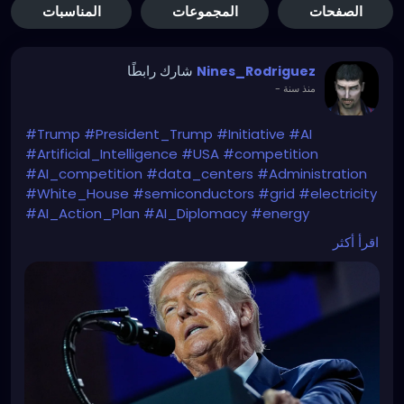
الصفحات
المجموعات
المناسبات
شارك رابطًا
Nines_Rodriguez
-
منذ سنة
#Trump
#President_Trump
#Initiative
#AI
#Artificial_Intelligence
#USA
#competition
#AI_competition
#data_centers
#Administration
#White_House
#semiconductors
#grid
#electricity
#AI_Action_Plan
#AI_Diplomacy
#energy
#energy_cost
#AI_strategy
اقرأ أكثر
Beware Mr. President of the WATER & ELECTRICITY
CONSUMPTION you will need in order to achieve all
that.