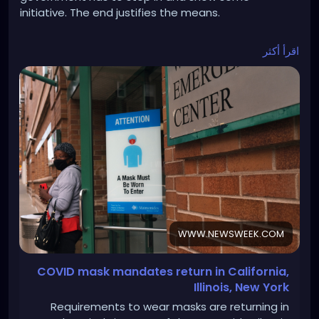
initiative. The end justifies the means.
https://www.newsweek.com/covid-19-mask-
اقرأ أكثر
mandate-1856195
WWW.NEWSWEEK.COM
COVID mask mandates return in California,
Illinois, New York
Requirements to wear masks are returning in