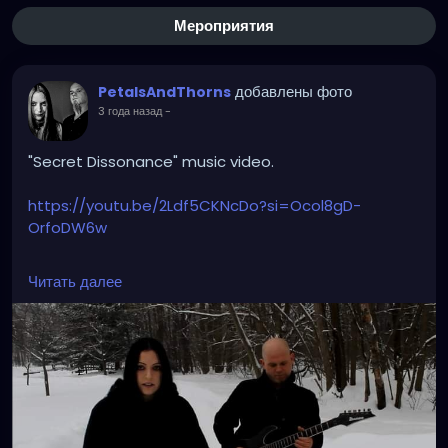
Мероприятия
добавлены фото
PetalsAndThorns
3 года назад
-
"Secret Dissonance" music video.
https://youtu.be/2Ldf5CKNcDo?si=Ocol8gD-
OrfoDW6w
#secretdissonance
#petalsandthorns
#musicvideo
Читать далее
#electro
#gothrock
#triphop
#darkwave
#altrock
#music
#throwback
#winteriscoming
#snow
#gothgirl
#singer
#miapetals
#guitar
#johnnythorns
#metroparks
#videoshoot
#myphoto
#spooky
#darkmusic
#gothaesthetic
#sadsongs
#winterwonderland