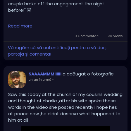
couple broke off the engagement the night
before!" 🤣
@greggutfeld
Read more
0 Commentarii
3K Views
Vă rugăm să vă autentificați pentru a vă dori,
partaja și comenta!
a adăugat o fotografie
SAAAAMMMIIIIII
un an în urmă
-
Saw this today at the church of my cousins wedding
and thought of charlie ,after his wife spoke these
words in the video she posted recently i hope hes
at peace now ,he didnt deserve what happened to
him at all