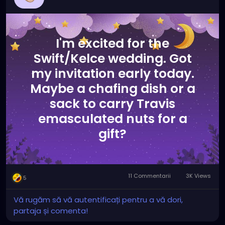
I'm excited for the
Swift/Kelce wedding. Got
my invitation early today.
Maybe a chafing dish or a
sack to carry Travis
emasculated nuts for a
gift?
11 Commentarii
3K Views
5
Vă rugăm să vă autentificați pentru a vă dori,
partaja și comenta!