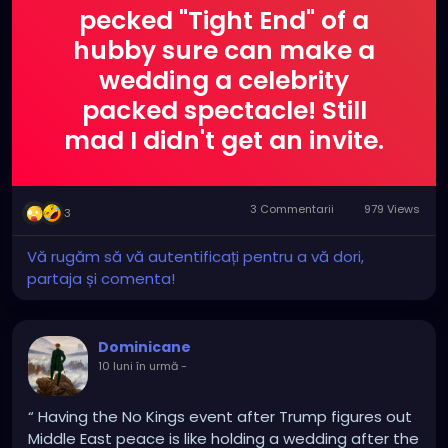
pecked "Tight End" of a
hubby sure can make a
wedding a celebrity
packed spectacle! Still
mad I didn't get an invite.
3 Commentarii
979 Views
3
Vă rugăm să vă autentificați pentru a vă dori,
partaja și comenta!
Dominicane
10 luni în urmă
-
“ Having the No Kings event after Trump figures out
Middle East peace is like holding a wedding after the