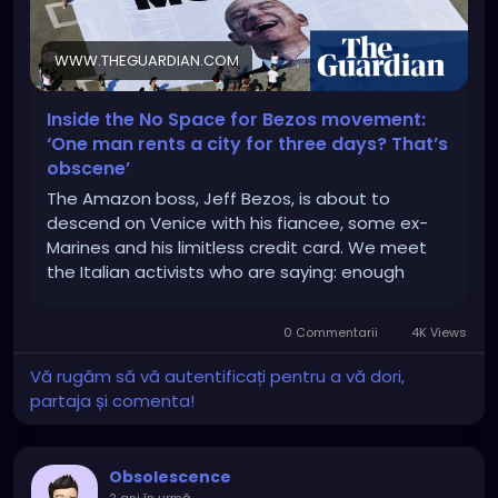
WWW.THEGUARDIAN.COM
Inside the No Space for Bezos movement:
‘One man rents a city for three days? That’s
obscene’
The Amazon boss, Jeff Bezos, is about to
descend on Venice with his fiancee, some ex-
Marines and his limitless credit card. We meet
the Italian activists who are saying: enough
0 Commentarii
4K Views
Vă rugăm să vă autentificați pentru a vă dori,
partaja și comenta!
Obsolescence
2 ani în urmă
-