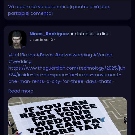
Vă rugăm să vă autentificați pentru a vă dori,
partaja și comenta!
A distribuit un link
Nines_Rodriguez
un an în urmă
-
#JeffBezos
#Bezos
#bezoswedding
#Venice
#wedding
https://www.theguardian.com/technology/2025/jun
/24/inside-the-no-space-for-bezos-movement-
one-man-rents-a-city-for-three-days-thats-
obscene
Read more