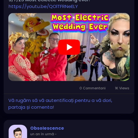
https://youtu.be/QOlTFRNeELY
0 Commentarii
1K Views
Vă rugăm să vă autentificați pentru a vă dori,
partaja și comenta!
Obsolescence
un an în urmă
-