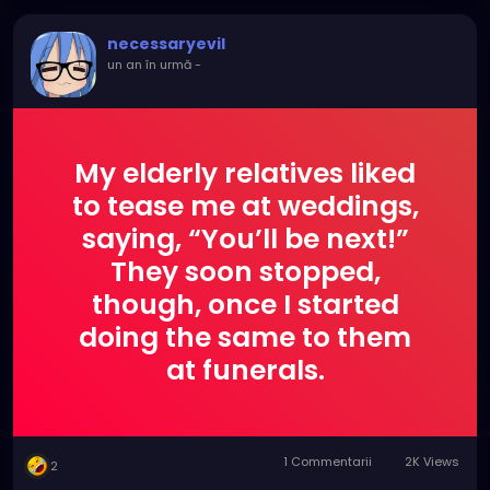
necessaryevil
un an în urmă
-
My elderly relatives liked
to tease me at weddings,
saying, “You’ll be next!”
They soon stopped,
though, once I started
doing the same to them
at funerals.
1 Commentarii
2K Views
2