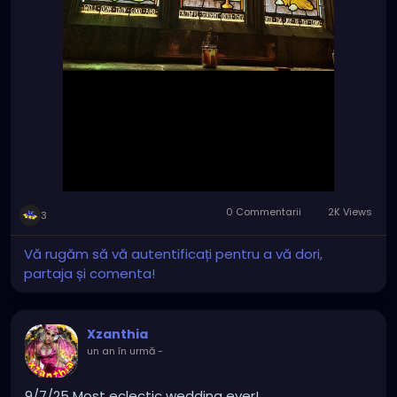
0 Commentarii
2K Views
3
Vă rugăm să vă autentificați pentru a vă dori,
partaja și comenta!
Xzanthia
un an în urmă
-
9/7/25 Most eclectic wedding ever!