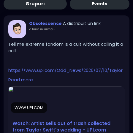
Grupuri
Events
A distribuit un link
Obsolescence
o lună în urmă
-
Tell me extreme fandom is a cult without calling it a
cult.
https://www.upi.com/Odd_News/2026/07/10/Taylor
-Swift-Travis-Kelse-wedding-trash-for-
Read more
sale/7321783693617/
WWW.UPI.COM
Watch: Artist sells out of trash collected
from Taylor Swift's wedding - UPI.com