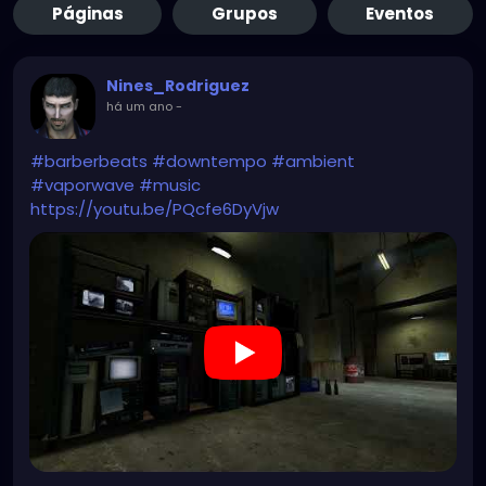
Páginas
Grupos
Eventos
Nines_Rodriguez
há um ano
-
#barberbeats
#downtempo
#ambient
#vaporwave
#music
https://youtu.be/PQcfe6DyVjw