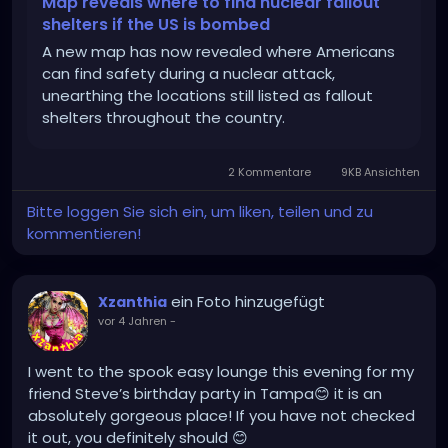
Map reveals where to find nuclear fallout
shelters if the US is bombed
A new map has now revealed where Americans
can find safety during a nuclear attack,
unearthing the locations still listed as fallout
shelters throughout the country.
2 Kommentare
9KB Ansichten
Bitte loggen Sie sich ein, um liken, teilen und zu
kommentieren!
ein Foto hinzugefügt
Xzanthia
vor 4 Jahren
-
I went to the spook easy lounge this evening for my
friend Steve’s birthday party in Tampa😊 it is an
absolutely gorgeous place! If you have not checked
it out, you definitely should 😊