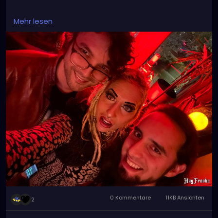
linktr.ee/XZanthia 🥰❣️🫶
Mehr lesen
#tampa
#florida
#tampabay
#orlando
#miami
#tampaflorida
#stpete
#clearwater
#tampafl
#southtampa
#explorepage
#jacksonville
#stpetersburg
#atlanta
#brandon
#sarasota
#love
#explore
#music
#downtowntampa
#lakeland
#newyork
#usa
#wesleychapel
#kissimmee
#hiphop
#tampahairstylist
#nfl
#usf
#realestate
0 Kommentare
11KB Ansichten
2