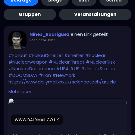
Gruppen
Veranstaltungen
einen Link geteilt
Nines_Rodriguez
vor einem Jahr
-
#Fallout
#FalloutShelter
#shelter
#nuclear
#Nuclearweapon
#NuclearThreat
#NuclearRisk
#NuclearDeterrence
#USA
#US
#UnitedStates
#DOOMSDAY
#Iran
#NewYork
https://www.dailymail.co.uk/sciencetech/article-
14829229/Map-nuclear-fallout-shelter-US-
Mehr lesen
bombed.html
WWW.DAILYMAIL.CO.UK