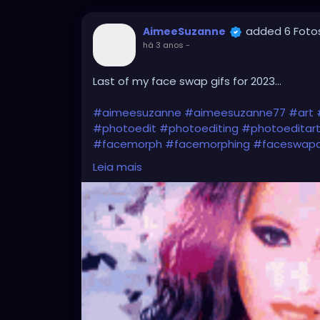
added 6 Foto
AimeeSuzanne
há 3 anos
-
Last of my face swap gifs for 2023...
#aimeesuzanne
#aimeesuzanne77
#art
#photoedit
#photoediting
#photoeditar
#facemorph
#facemorphing
#faceswap
#facemorphingapps
#faceswapphotos
#
Leia mais
#facemorphingphotos
#faceswapart
#fa
#digitalart
#digitalartwork
#graphicdesig
#forfun
#formyamusement
#myface
#m
#myphotos
#artgallery
#photogallery