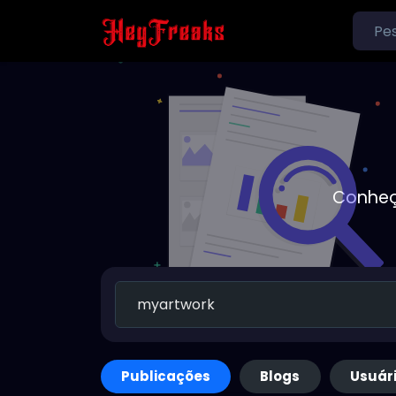
Conheç
Publicações
Blogs
Usuár