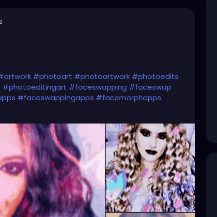
s
#artwork
#photoart
#photoartwork
#photoedits
t
#photoeditingart
#faceswapping
#faceswap
apps
#faceswappingapps
#facemorphapps
faceswappingphotos
#facemorphphotos
ceswappingart
#facemorphart
#facemorphingart
n
#graphicdesignart
#graphicart
#graphicartwork
yartwork
#myfaceswaps
#myfacemorphs