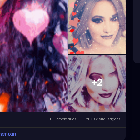
+2
0 Comentários
20KB Visualizações
mentar!