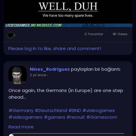
0 Yorumlar
4K Views
1
Please log in to like, share and comment!
paylaşılan bir bağlantı
Nines_Rodriguez
2 yıl önce
-
Once again, the Germans (in Europe) are one step
ahead...
#Germany
#Deutschland
#BND
#videogames
#videogamers
#gamers
#recruit
#Gamescom
#intelligence_agency
#IT
#IT_specialists
Read more
#Bundeswehr
#Rheinmetall
#Bundestag