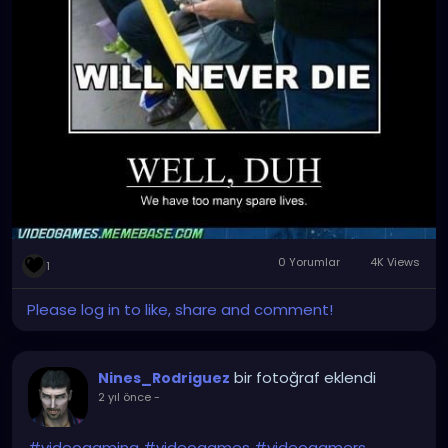
0 Yorumlar
4K Views
1
Please log in to like, share and comment!
bir fotoğraf eklendi
Nines_Rodriguez
2 yıl önce
-
#videogaming
#videogames
#videogamers