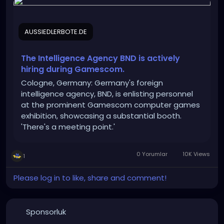
#recruitment
#Intelligence
#cyber_espionage
#CYOPS
AUSSIEDLERBOTE.DE
https://aussiedlerbote.de/en/the-intelligence-
agency-bnd-is-scouting-for-fresh-talents-during-
gamescom/
The Intelligence Agency BND is actively
hiring during Gamescom.
Cologne, Germany: Germany's foreign
intelligence agency, BND, is enlisting personnel
at the prominent Gamescom computer games
exhibition, showcasing a substantial booth.
'There's a meeting point.'
0 Yorumlar
10K Views
1
Please log in to like, share and comment!
Sponsorluk