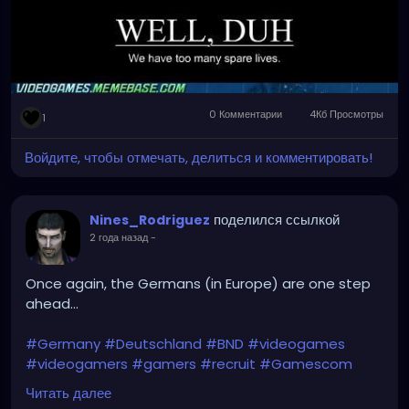
0 Комментарии
4Кб Просмотры
1
Войдите, чтобы отмечать, делиться и комментировать!
поделился ссылкой
Nines_Rodriguez
2 года назад
-
Once again, the Germans (in Europe) are one step
ahead...
#Germany
#Deutschland
#BND
#videogames
#videogamers
#gamers
#recruit
#Gamescom
#intelligence_agency
#IT
#IT_specialists
Читать далее
#Bundeswehr
#Rheinmetall
#Bundestag