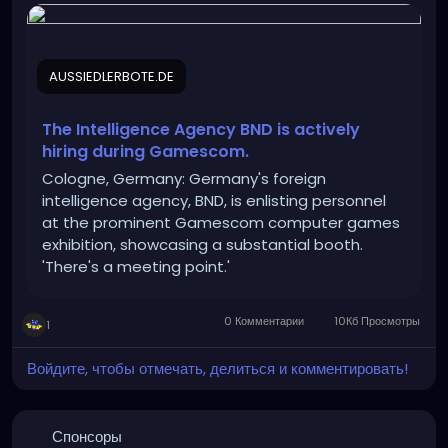
#recruitment
#Intelligence
#cyber_espionage
#CYOPS
AUSSIEDLERBOTE.DE
https://aussiedlerbote.de/en/the-intelligence-
agency-bnd-is-scouting-for-fresh-talents-during-
gamescom/
The Intelligence Agency BND is actively
hiring during Gamescom.
Cologne, Germany: Germany's foreign
intelligence agency, BND, is enlisting personnel
at the prominent Gamescom computer games
exhibition, showcasing a substantial booth.
'There's a meeting point.'
0 Комментарии
10Кб Просмотры
1
Войдите, чтобы отмечать, делиться и комментировать!
Спонсоры