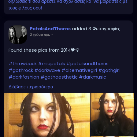
δηλώσεις τι σου αρέσει, να σχολιάσεις και να μοιραστείς με
τους φίλους σου!
added 3 Φωτογραφίες
PetalsAndThorns
2 χρόνια πριν
-
Found these pics from 2014🖤🌹
#throwback
#miapetals
#petalsandthorns
#gothrock
#darkwave
#alternativegirl
#gothgirl
#darkfashion
#gothaesthetic
#darkmusic
#thebrokenmirror
#myreflection
#vampirefreaks
Διάβασε περισσότερα
#alicecoat
#visionvideo
#thebirthdaymassacre
#garynuman
#switchbladesymphony
#gothfashion
#hairbows
#spooky
#gothic
#altgirl
#blackhair
#gothicmakeup
#gothicfashion
#darkaestheic
#gothmusic