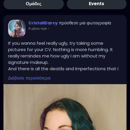
Ομάδες
Events
πρόσθεσε μια φωτογραφία
CristallDarcy
6 μήνες πριν
-
If you wanna feel really ugly, try taking some
pictures for your CV. Nothing is more humbling. It
really remindes me how ugly I am without my
signature makeup.
And there is all the deatils and imperfections that I
noticed. like why is my right eyelid more hooded and
Διάβασε περισσότερα
hanging than my left?? If i look right in the camera I
look like I had a stroke!!! 😭 😭 😭
Would you hire me like that?
But taking CV pics is also somehow funny: The
reality of that person smilig at you professionaly
from that picture, was to be kneeling on the floor in
front of some white curtains, wearing a neat button