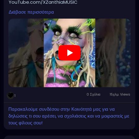
YouTube.com/XZanthiaMUSIC
🎶🎵 PLEASE SUBSCRIBE 🎵🎶
Διάβασε περισσότερα
#XZanthia
#XZanthiaOctoshroom
#XZanthiaadventures
#innerflamestudios
#XZanthiasArtAsylum
#XZanthiaArtEmporium
#XZanthiamodeling
#XZanthiaarts
#XZanthiamusic
#JupitersThunder
#makeup
#alt
#metalhead
#singer
#songwriter
#creative
#visualart
#artgallery
#musicproducer
#musicalperformance
#artisticexpression
#finearts
0 Σχόλια
15χλμ. Views
1
Παρακαλούμε συνδέσου στην Κοινότητά μας για να
δηλώσεις τι σου αρέσει, να σχολιάσεις και να μοιραστείς με
τους φίλους σου!