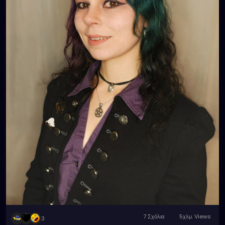
down shit and dirty sweatpants with a care bear
print. 🤣
7 Σχόλια
5χλμ. Views
3