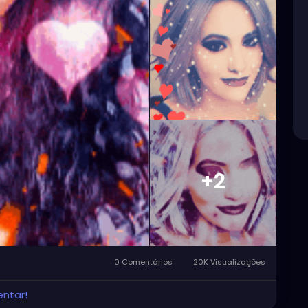
+2
0 Comentários
20K Visualizações
entar!