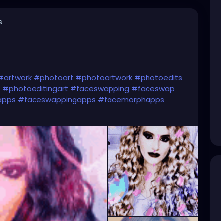
s
#artwork
#photoart
#photoartwork
#photoedits
t
#photoeditingart
#faceswapping
#faceswap
apps
#faceswappingapps
#facemorphapps
faceswappingphotos
#facemorphphotos
ceswappingart
#facemorphart
#facemorphingart
n
#graphicdesignart
#graphicart
#graphicartwork
yartwork
#myfaceswaps
#myfacemorphs