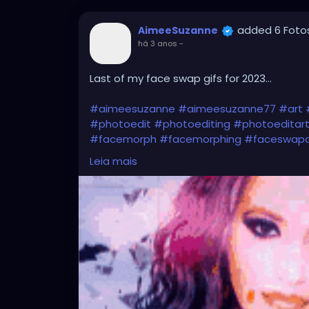
added 6 Foto
AimeeSuzanne
há 3 anos
-
Last of my face swap gifs for 2023...
#aimeesuzanne
#aimeesuzanne77
#art
#photoedit
#photoediting
#photoeditar
#facemorph
#facemorphing
#faceswap
#facemorphingapps
#faceswapphotos
#
Leia mais
#facemorphingphotos
#faceswapart
#fa
#digitalart
#digitalartwork
#graphicdesig
#forfun
#formyamusement
#myface
#m
#myphotos
#artgallery
#photogallery