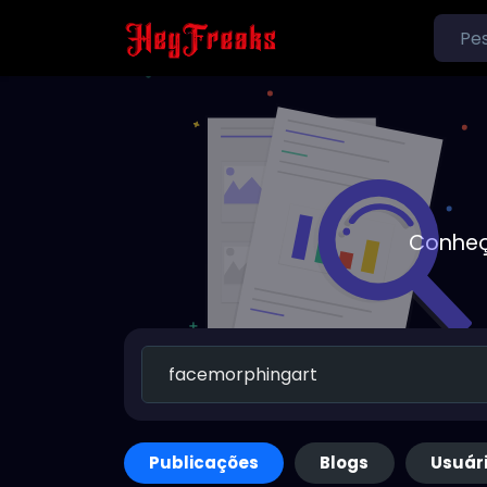
Conheç
Publicações
Blogs
Usuár