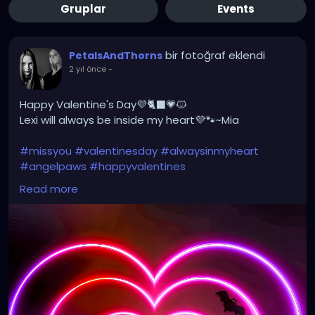
Gruplar
Events
bir fotoğraf eklendi
PetalsAndThorns
2 yıl önce
-
Happy Valentine's Day💜🐈‍⬛💗🐱
Lexi will always be inside my heart💜🐾~Mia
#missyou
#valentinesday
#alwaysinmyheart
#angelpaws
#happyvalentines
#memoriesareforever
#myvalentine
#cat
#hearts
Read more
#kitty
#love
#petalsandthorns
#gothic
#spooky
#music