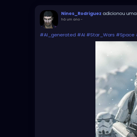
adicionou uma
Nines_Rodriguez
há um ano
-
#AI_generated
#AI
#Star_Wars
#Space