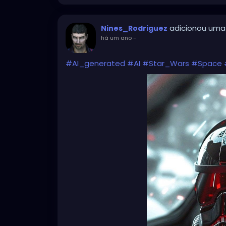
adicionou uma
Nines_Rodriguez
há um ano
-
#AI_generated
#AI
#Star_Wars
#Space