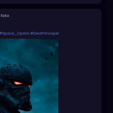
 foto
#Space_Opera
#Deathtrooper