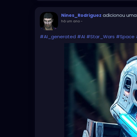
adicionou uma
Nines_Rodriguez
há um ano
-
#AI_generated
#AI
#Star_Wars
#Space