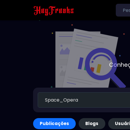
Conheç
Publicações
Blogs
Usuár