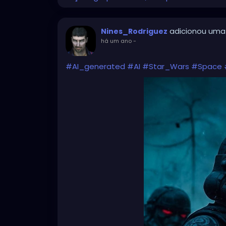
adicionou uma
Nines_Rodriguez
há um ano
-
#AI_generated
#AI
#Star_Wars
#Space