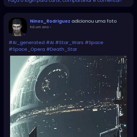
Faça o login para curtir, compartilhar e comentar!
adicionou uma foto
Nines_Rodriguez
há um ano
-
#AI_generated
#AI
#Star_Wars
#Space
#Space_Opera
#Death_Star