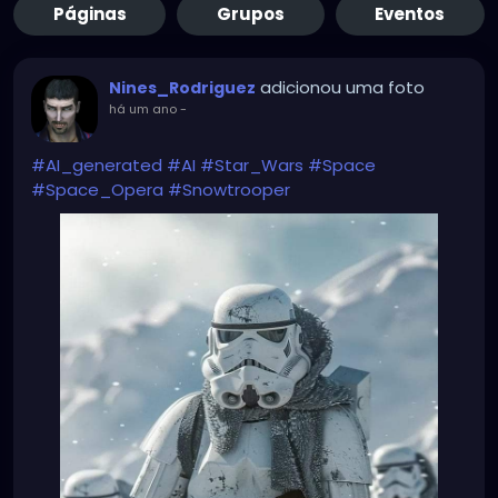
Páginas
Grupos
Eventos
adicionou uma foto
Nines_Rodriguez
há um ano
-
#AI_generated
#AI
#Star_Wars
#Space
#Space_Opera
#Snowtrooper