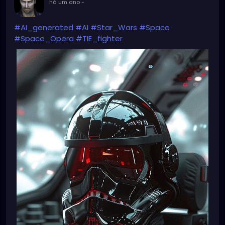
há um ano
-
#AI_generated
#AI
#Star_Wars
#Space
#Space_Opera
#TIE_fighter