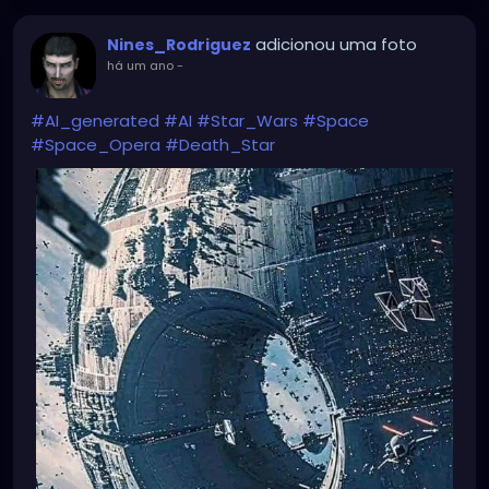
adicionou uma foto
Nines_Rodriguez
há um ano
-
#AI_generated
#AI
#Star_Wars
#Space
#Space_Opera
#Death_Star