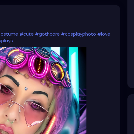
costume
#cute
#gothcore
#cosplayphoto
#love
plays