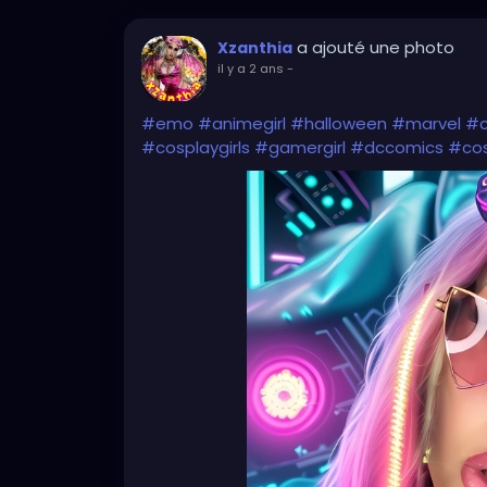
a ajouté une photo
Xzanthia
il y a 2 ans
-
#emo
#animegirl
#halloween
#marvel
#
#cosplaygirls
#gamergirl
#dccomics
#cos