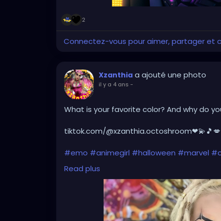
2
Connectez-vous pour aimer, partager et
a ajouté une photo
Xzanthia
il y a 4 ans
-
What is your favorite color? And why do yo
tiktok.com/@xzanthia.octoshroom❤💫🎵💋
#emo
#animegirl
#halloween
#marvel
#
#cosplaygirls
#gamergirl
#dccomics
#cos
Read plus