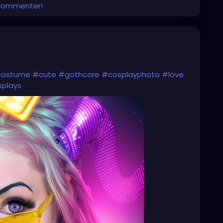
 commenter!
costume
#cute
#gothcore
#cosplayphoto
#love
plays