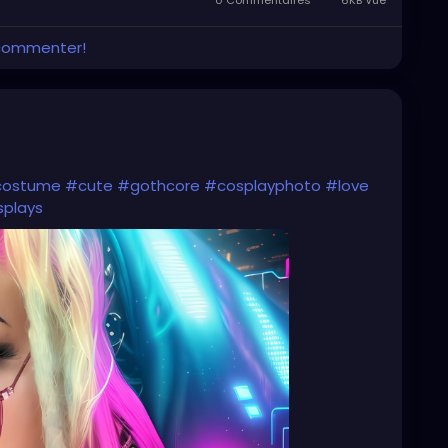
0 Commentaires
6KB Vue
 commenter!
costume
#cute
#gothcore
#cosplayphoto
#love
plays