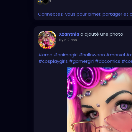
3
Connectez-vous pour aimer, partager et
a ajouté une photo
Xzanthia
il y a 2 ans
-
#emo
#animegirl
#halloween
#marvel
#
#cosplaygirls
#gamergirl
#dccomics
#cos