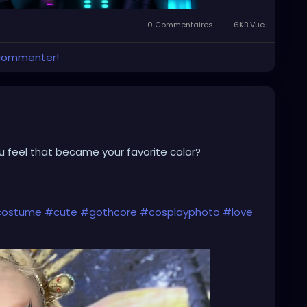
0 Commentaires
6KB Vue
 commenter!
u feel that became your favorite color?
costume
#cute
#gothcore
#cosplayphoto
#love
plays