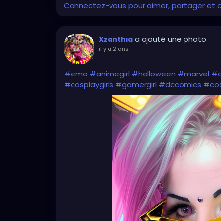
Connectez-vous pour aimer, partager et
a ajouté une photo
Xzanthia
il y a 2 ans
-
#emo
#animegirl
#halloween
#marvel
#
#cosplaygirls
#gamergirl
#dccomics
#cos