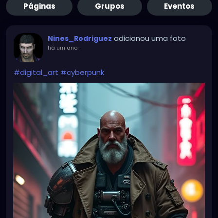
Páginas
Grupos
Eventos
adicionou uma foto
Nines_Rodriguez
há um ano
-
#digital_art
#cyberpunk