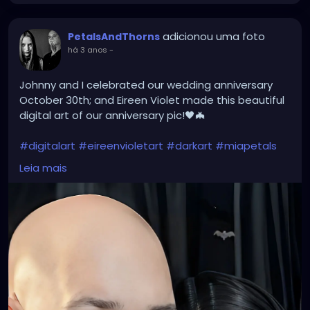
adicionou uma foto
PetalsAndThorns
há 3 anos
-
Johnny and I celebrated our wedding anniversary
October 30th; and Eireen Violet made this beautiful
digital art of our anniversary pic!🖤🦇
#digitalart
#eireenvioletart
#darkart
#miapetals
#johnnythorns
#weddinganniversay
Leia mais
#petalsandthorns
#music
#gothaesthetic
#photography
#darkmusic