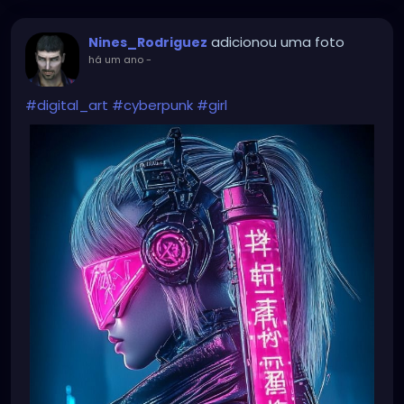
adicionou uma foto
Nines_Rodriguez
há um ano
-
#digital_art
#cyberpunk
#girl