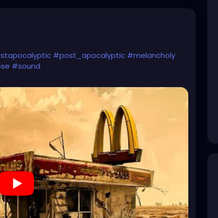
stapocalyptic
#post_apocalyptic
#melancholy
pse
#sound