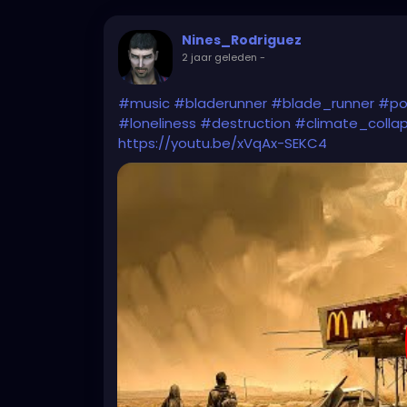
Nines_Rodriguez
2 jaar geleden
-
#music
#bladerunner
#blade_runner
#po
#loneliness
#destruction
#climate_colla
https://youtu.be/xVqAx-SEKC4