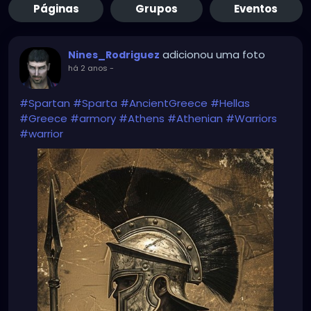
Páginas
Grupos
Eventos
adicionou uma foto
Nines_Rodriguez
há 2 anos
-
#Spartan
#Sparta
#AncientGreece
#Hellas
#Greece
#armory
#Athens
#Athenian
#Warriors
#warrior