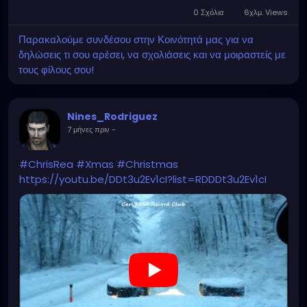
0 Σχόλια
6χλμ. Views
Παρακαλούμε συνδέσου στην Κοινότητά μας για να
δηλώσεις τι σου αρέσει, να σχολιάσεις και να μοιραστείς με
τους φίλους σου!
Nines_Rodriguez
7 μήνες πριν
-
#ChrisRea
#Xmas
#Christmas
https://youtu.be/DDt3u2Ev1cI?list=RDDDt3u2Ev1cI