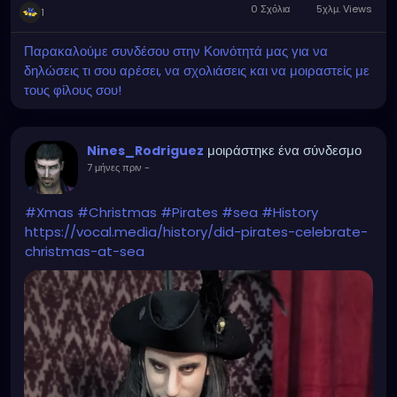
0 Σχόλια
5χλμ. Views
1
Παρακαλούμε συνδέσου στην Κοινότητά μας για να
δηλώσεις τι σου αρέσει, να σχολιάσεις και να μοιραστείς με
τους φίλους σου!
μοιράστηκε ένα σύνδεσμο
Nines_Rodriguez
7 μήνες πριν
-
#Xmas
#Christmas
#Pirates
#sea
#History
https://vocal.media/history/did-pirates-celebrate-
christmas-at-sea