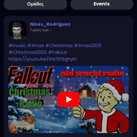
Ομάδες
Events
Nines_Rodriguez
7 μήνες πριν
-
#music
#Xmas
#Christmas
#Xmas2025
#Christmas2025
#Fallout
https://youtu.be/tNt5fGghyiU