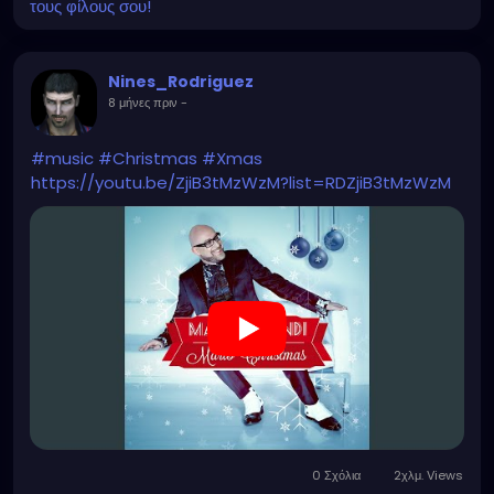
τους φίλους σου!
Nines_Rodriguez
8 μήνες πριν
-
#music
#Christmas
#Xmas
https://youtu.be/ZjiB3tMzWzM?list=RDZjiB3tMzWzM
0 Σχόλια
2χλμ. Views