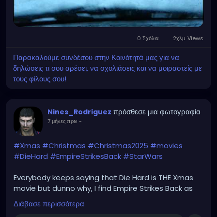
0 Σχόλια
2χλμ. Views
Παρακαλούμε συνδέσου στην Κοινότητά μας για να
δηλώσεις τι σου αρέσει, να σχολιάσεις και να μοιραστείς με
τους φίλους σου!
πρόσθεσε μια φωτογραφία
Nines_Rodriguez
7 μήνες πριν
-
#Xmas
#Christmas
#Christmas2025
#movies
#DieHard
#EmpireStrikesBack
#StarWars
Everybody keeps saying that Die Hard is THE Xmas
movie but dunno why, I find Empire Strikes Back as
No1. Am I right or not?
Διάβασε περισσότερα