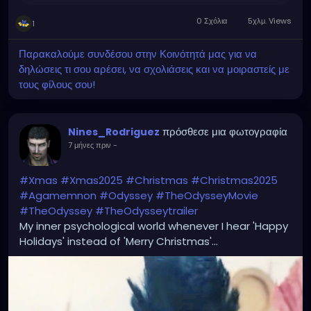
0 Σχόλια
5χλμ. Views
1
Παρακαλούμε συνδέσου στην Κοινότητά μας για να
δηλώσεις τι σου αρέσει, να σχολιάσεις και να μοιραστείς με
τους φίλους σου!
πρόσθεσε μια φωτογραφία
Nines_Rodriguez
7 μήνες πριν
-
#Xmas
#Xmas2025
#Christmas
#Christmas2025
#Agamemnon
#Odyssey
#TheOdysseyMovie
#TheOdyssey
#TheOdysseytrailer
My inner psychological world whenever I hear 'Happy
Holidays' instead of 'Merry Christmas'...