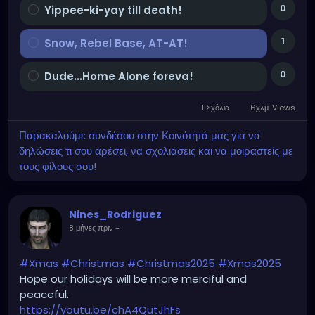
0
Yippee-ki-yay till death!
1
Snow, Rebel Base, AT-AT!
0
Dude...Home Alone foreva!
1 Σχόλια
6χλμ. Views
Παρακαλούμε συνδέσου στην Κοινότητά μας για να
δηλώσεις τι σου αρέσει, να σχολιάσεις και να μοιραστείς με
τους φίλους σου!
Nines_Rodriguez
8 μήνες πριν
-
#Xmas
#Christmas
#Christmas2025
#Xmas2025
Hope our holidays will be more merciful and
peaceful.
https://youtu.be/chA4QutJhFs