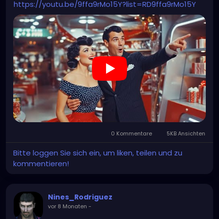
https://youtu.be/9ffa9rMo15Y?list=RD9ffa9rMo15Y
0 Kommentare
5KB Ansichten
Bitte loggen Sie sich ein, um liken, teilen und zu
kommentieren!
Nines_Rodriguez
vor 8 Monaten
-