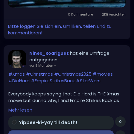
0 Kommentare
2KB Ansichten
Bitte loggen Sie sich ein, um liken, teilen und zu
kommentieren!
hat eine Umfrage
Nines_Rodriguez
aufgegeben
vor 8 Monaten
-
#Xmas
#Christmas
#Christmas2025
#movies
#DieHard
#EmpireStrikesBack
#StarWars
Everybody keeps saying that Die Hard is THE Xmas
movie but dunno why, I find Empire Strikes Back as
No1. Am I right or not?
Mehr lesen
0
Yippee-ki-yay till death!