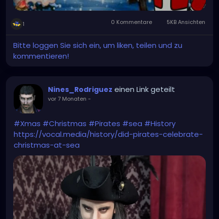
0 Kommentare
5KB Ansichten
1
Bitte loggen Sie sich ein, um liken, teilen und zu
kommentieren!
einen Link geteilt
Nines_Rodriguez
vor 7 Monaten
-
#Xmas
#Christmas
#Pirates
#sea
#History
https://vocal.media/history/did-pirates-celebrate-
christmas-at-sea