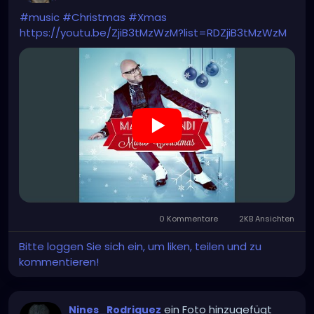
#music
#Christmas
#Xmas
https://youtu.be/ZjiB3tMzWzM?list=RDZjiB3tMzWzM
0 Kommentare
2KB Ansichten
Bitte loggen Sie sich ein, um liken, teilen und zu
kommentieren!
ein Foto hinzugefügt
Nines_Rodriguez