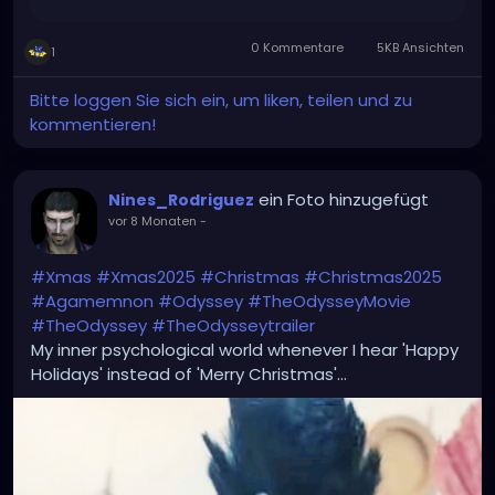
0 Kommentare
5KB Ansichten
1
Bitte loggen Sie sich ein, um liken, teilen und zu
kommentieren!
ein Foto hinzugefügt
Nines_Rodriguez
vor 8 Monaten
-
#Xmas
#Xmas2025
#Christmas
#Christmas2025
#Agamemnon
#Odyssey
#TheOdysseyMovie
#TheOdyssey
#TheOdysseytrailer
My inner psychological world whenever I hear 'Happy
Holidays' instead of 'Merry Christmas'...