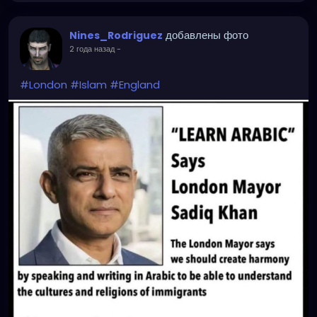
добавлены фото
Nines_Rodriguez
2 года назад
-
#London
#Islam
#England