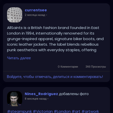
people over 130 years, rendering any remaining DNA
evidence completely unreliable. The living witnesses
currentsee
and the killer are long dead, taking the secret to the
2 месяца назад
-
grave.
AllSaints is a British fashion brand founded in East
London in 1994, internationally renowned for its
grunge-inspired apparel, signature biker boots, and
iconic leather jackets. The label blends rebellious
punk aesthetics with everyday staples, offering
edgy distressed denim, knitwear, and accessories
Читать далее
for both men and women
0 Комментарии
3Кб Просмотры
Войдите, чтобы отмечать, делиться и комментировать!
добавлены фото
Nines_Rodriguez
8 месяцев назад
-
#steampunk
#Victorian
#London
#art
#artwork