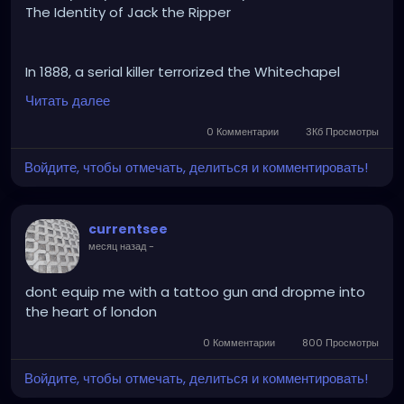
The Identity of Jack the Ripper
In 1888, a serial killer terrorized the Whitechapel
district of London, brutally murdering at least five
Читать далее
women. Despite hundreds of theories naming
everyone from local butchers to members of the
0 Комментарии
3Кб Просмотры
British Royal Family, the case was closed without a
Войдите, чтобы отмечать, делиться и комментировать!
definitive culprit.
currentsee
Why it will never be solved:
месяц назад
-
•Contaminated Evidence: 19th-century policing
lacked modern forensics. Fingerprinting wasn't
utilized yet, crime scenes were heavily
dont equip me with a tattoo gun and dropme into
contaminated by onlookers, and DNA profiling didn't
the heart of london
exist.
0 Комментарии
800 Просмотры
•Degraded DNA: While people occasionally claim to
have found "the match" on old shawls or letters, the
Войдите, чтобы отмечать, делиться и комментировать!
physical items have been handled by hundreds of