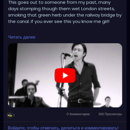
This goes out to someone from my past, many
days stomping though them wet London streets,
smoking that green herb under the railway bridge by
the canal. If you ever see this you know me girl!
https://www.youtube.com/watch?
Читать далее
v=xqovGKdgAXY&list=RDxqovGKdgAXY&start_radio
=1
0 Комментарии
3Кб Просмотры
1
Войдите, чтобы отмечать, делиться и комментировать!