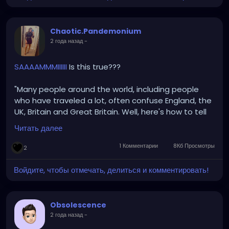
Chaotic.Pandemonium
2 года назад
-
SAAAAMMMIIIIII
Is this true???
"Many people around the world, including people
who have traveled a lot, often confuse England, the
UK, Britain and Great Britain. Well, here's how to tell
them apart:
Читать далее
England is a country and it's capital is London.
1 Комментарии
8Кб Просмотры
2
Great Britain is a set of 3 countries that united as a
single country and has its capital in London. Those 3
Войдите, чтобы отмечать, делиться и комментировать!
countries are
1. England,
2. Scotland and
Obsolescence
3. Wales.
2 года назад
-