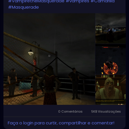
#VampiretheMasquerade
#vampires
#Camarilla
#Masquerade
0 Comentários
5KB Visualizações
Faça o login para curtir, compartilhar e comentar!