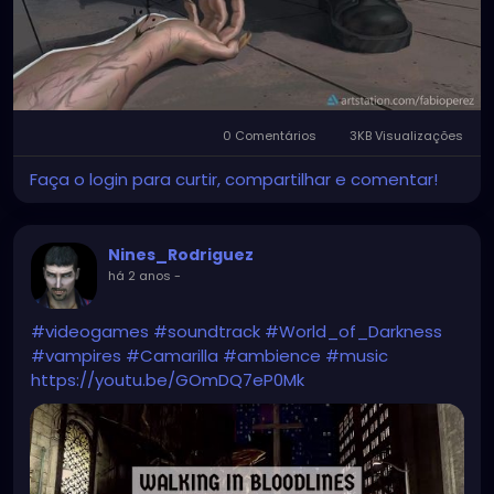
0 Comentários
3KB Visualizações
Faça o login para curtir, compartilhar e comentar!
Nines_Rodriguez
há 2 anos
-
#videogames
#soundtrack
#World_of_Darkness
#vampires
#Camarilla
#ambience
#music
https://youtu.be/GOmDQ7eP0Mk