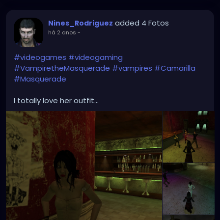
added 4 Fotos
Nines_Rodriguez
há 2 anos
-
#videogames
#videogaming
#VampiretheMasquerade
#vampires
#Camarilla
#Masquerade
I totally love her outfit...