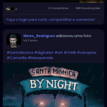
0 Comentários
8KB Visualizações
3
Faça o login para curtir, compartilhar e comentar!
adicionou uma foto
Nines_Rodriguez
há 2 anos
-
#SantaMonica
#digitalart
#art
#VtMB
#vampires
#Camarilla
#Masquerade