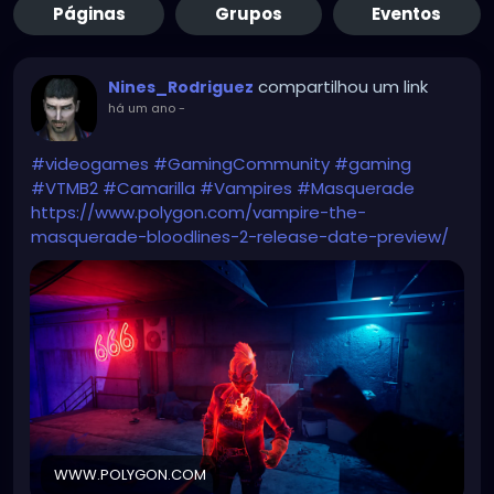
Páginas
Grupos
Eventos
compartilhou um link
Nines_Rodriguez
há um ano
-
#videogames
#GamingCommunity
#gaming
#VTMB2
#Camarilla
#Vampires
#Masquerade
https://www.polygon.com/vampire-the-
masquerade-bloodlines-2-release-date-preview/
WWW.POLYGON.COM