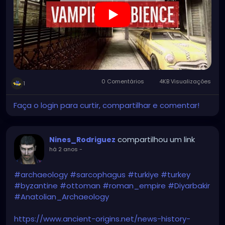
0 Comentários
4KB Visualizações
1
Faça o login para curtir, compartilhar e comentar!
compartilhou um link
Nines_Rodriguez
há 2 anos
-
#archaeology
#sarcophagus
#turkiye
#turkey
#byzantine
#ottoman
#roman_empire
#Diyarbakir
#Anatolian_Archaeology
https://www.ancient-origins.net/news-history-