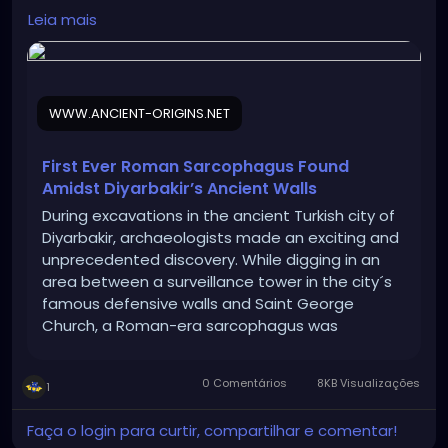
archaeology/roman-sarcophagus-0020615
Leia mais
InfernalHate
Obviosuly someone didn't cover
properly our Camarilla...
WWW.ANCIENT-ORIGINS.NET
First Ever Roman Sarcophagus Found
Amidst Diyarbakir’s Ancient Walls
During excavations in the ancient Turkish city of
Diyarbakir, archaeologists made an exciting and
unprecedented discovery. While digging in an
area between a surveillance tower in the city´s
famous defensive walls and Saint George
Church, a Roman-era sarcophagus was
unearthed.
0 Comentários
8KB Visualizações
1
Faça o login para curtir, compartilhar e comentar!