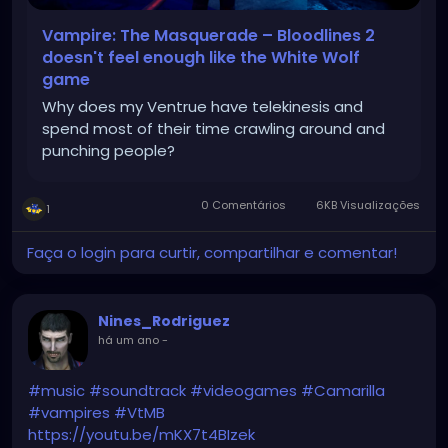
Vampire: The Masquerade – Bloodlines 2
doesn't feel enough like the White Wolf
game
Why does my Ventrue have telekinesis and
spend most of their time crawling around and
punching people?
0 Comentários
6KB Visualizações
1
Faça o login para curtir, compartilhar e comentar!
Nines_Rodriguez
há um ano
-
#music
#soundtrack
#videogames
#Camarilla
#vampires
#VtMB
https://youtu.be/mKX7t4BIzek