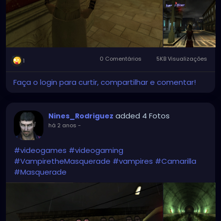
0 Comentários
5KB Visualizações
1
Faça o login para curtir, compartilhar e comentar!
added 4 Fotos
Nines_Rodriguez
há 2 anos
-
#videogames
#videogaming
#VampiretheMasquerade
#vampires
#Camarilla
#Masquerade