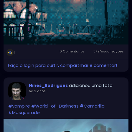
0 Comentários
5KB Visualizações
1
Faça o login para curtir, compartilhar e comentar!
adicionou uma foto
Nines_Rodriguez
há 2 anos
-
#vampire
#World_of_Darkness
#Camarilla
#Masquerade