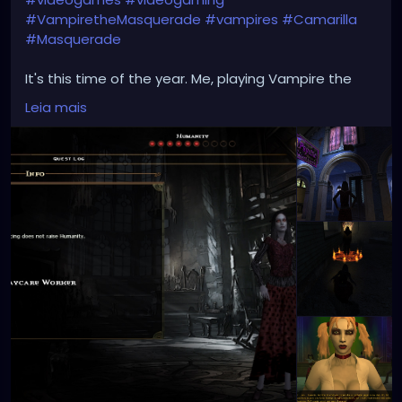
#VampiretheMasquerade
#vampires
#Camarilla
#Masquerade
It's this time of the year. Me, playing Vampire the
Masquerade: Bloodlines, The Final Nights mode. My
Leia mais
avatar is a hot chick, Baali Clan. Devil worshipers.
Cannot raise Humanity > 6 due to black hearts. Here
are some screenshots: