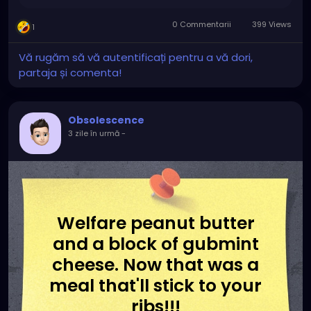
0 Commentarii
399 Views
1
Vă rugăm să vă autentificați pentru a vă dori,
partaja și comenta!
Obsolescence
3 zile în urmă
-
Welfare peanut butter
and a block of gubmint
cheese. Now that was a
meal that'll stick to your
ribs!!!