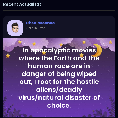
Recent Actualizat
Obsolescence
3 zile în urmă
-
In apocalyptic movies
where the Earth and the
human race are in
danger of being wiped
out, I root for the hostile
aliens/deadly
virus/natural disaster of
choice.