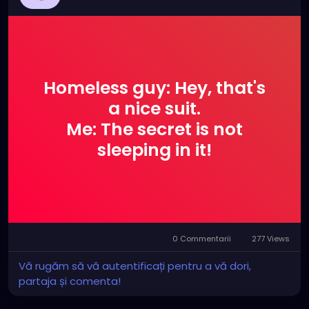
Homeless guy: Hey, that's
a nice suit.
Me: The secret is not
sleeping in it!
0 Commentarii
277 Views
Vă rugăm să vă autentificați pentru a vă dori,
partaja și comenta!