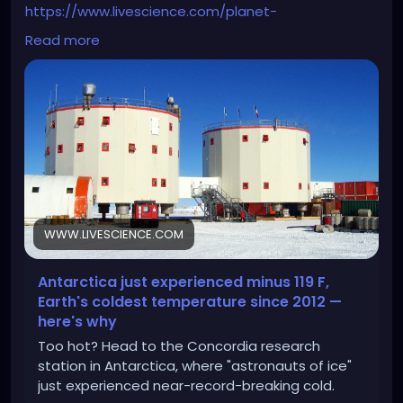
https://www.livescience.com/planet-
earth/antarctica/antarctica-just-experienced-
Read more
minus-119-f-earths-coldest-temperature-since-
2012-heres-why
WWW.LIVESCIENCE.COM
Antarctica just experienced minus 119 F,
Earth's coldest temperature since 2012 —
here's why
Too hot? Head to the Concordia research
station in Antarctica, where "astronauts of ice"
just experienced near-record-breaking cold.