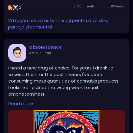
2 Commentarii
309 Views
2
Vă rugăm să vă autentificați pentru a vă dori,
partaja și comenta!
Obsolescence
3 zile în urmă
-
I need a new drug of choice. For years I drank to
excess, then for the past 2 years I've been
consuming mass quantities of cannabis products.
Looks like I picked the wrong week to quit
amphetamines!
Read more
https://www.youtube.com/watch?v=1pWkSqRyHaQ