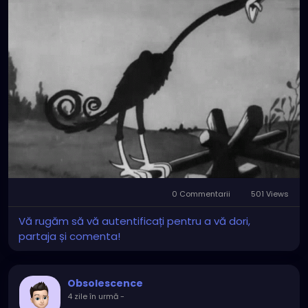
0 Commentarii
501 Views
Vă rugăm să vă autentificați pentru a vă dori,
partaja și comenta!
Obsolescence
4 zile în urmă
-