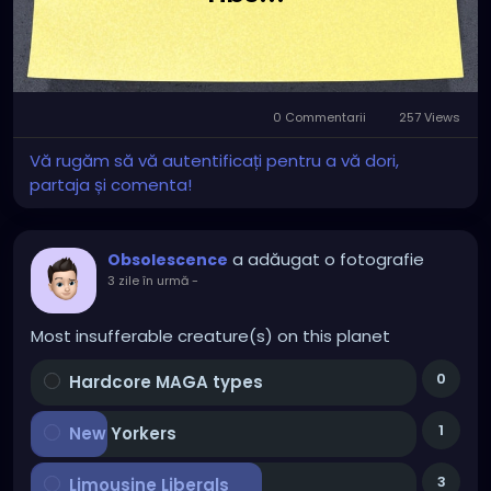
0 Commentarii
257 Views
Vă rugăm să vă autentificați pentru a vă dori,
partaja și comenta!
a adăugat o fotografie
Obsolescence
3 zile în urmă
-
Most insufferable creature(s) on this planet
0
Hardcore MAGA types
1
New Yorkers
3
Limousine Liberals