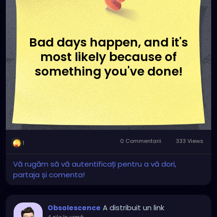
Bad days happen, and it's
most likely because of
something you've done!
0 Commentarii
333 Views
1
Vă rugăm să vă autentificați pentru a vă dori,
partaja și comenta!
A distribuit un link
Obsolescence