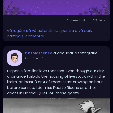
1 Commentarii
317 Views
Vă rugăm să vă autentificați pentru a vă dori,
partaja și comenta!
a adăugat o fotografie
Obsolescence
4 zile în urmă
-
Hispanic families love roosters. Even though our city
ordinance forbids the housing of livestock within the
limits, at least 3 or 4 of them start crowing an hour
before sunrise. I do miss Puerto Ricans and their
goats in Florida. Quiet lot, those goats.