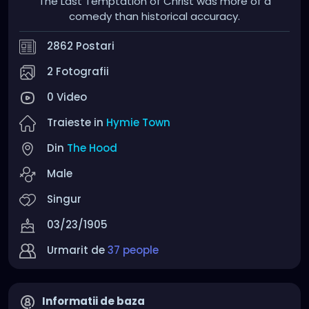
The Last Temptation of Christ was more of a
comedy than historical accuracy.
2862 Postari
2 Fotografii
0 Video
Traieste in
Hymie Town
Din
The Hood
Male
Singur
03/23/1905
Urmarit de
37 people
Informatii de baza