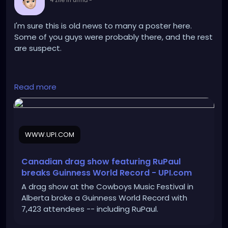
4 zile în urmă
-
I'm sure this is old news to many a poster here.
Some of you guys were probably there, and the rest
are suspect.
https://www.upi.com/Odd_News/2026/07/30/canad
Read more
a-Guinness-World-Records-largest-attendance-
drag-show/3201785430049/
WWW.UPI.COM
Canadian drag show featuring RuPaul
breaks Guinness World Record - UPI.com
A drag show at the Cowboys Music Festival in
Alberta broke a Guinness World Record with
7,423 attendees -- including RuPaul.