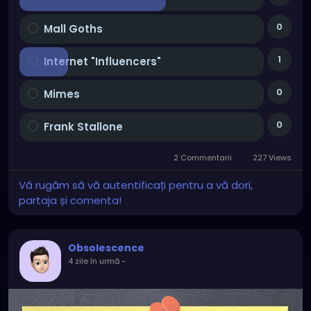
0
Mall Goths
1
Internet "Influencers"
0
Mimes
0
Frank Stallone
2 Commentarii
227 Views
Vă rugăm să vă autentificați pentru a vă dori,
partaja și comenta!
Obsolescence
4 zile în urmă
-