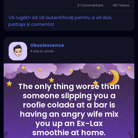
2 Commentarii
461 Views
Vă rugăm să vă autentificați pentru a vă dori,
partaja și comenta!
Obsolescence
4 zile în urmă
-
The only thing worse than
someone slipping you a
roofie colada at a bar is
having an angry wife mix
you up an Ex-Lax
smoothie at home.