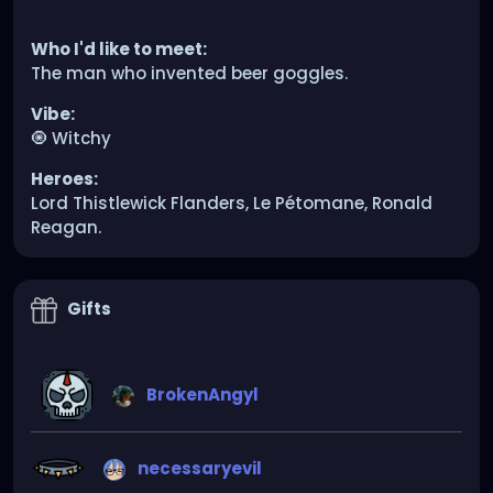
Who I'd like to meet:
The man who invented beer goggles.
Vibe:
🧿 Witchy
Heroes:
Lord Thistlewick Flanders, Le Pétomane, Ronald
Reagan.
Gifts
BrokenAngyl
necessaryevil