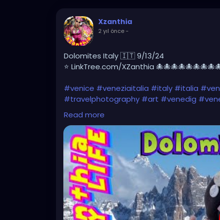
Xzanthia
2 yıl önce
-
Dolomites Italy 🇮🇹 9/13/24
⭐ LinkTree.com/XZanthia 🐙🐙🐙🐙🐙🐙🐙🐙
#venice
#veneziaitalia
#italy
#italia
#veni
#travelphotography
#art
#venedig
#vene
#architecture
#veneziadavivere
#igersve
Read more
#losangeles
#picoftheday
#travelgram
#
#venicegram
#visitvenice
https://youtu.be/g9ZN1OWXHhs