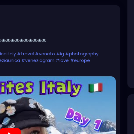
🐙🐙🐙🐙🐙🐙🐙🐙🐙🐙
ceitaly
#travel
#veneto
#ig
#photography
ziaunica
#veneziagram
#love
#europe
nezia
#venise
#gondola
#photooftheday
venicebeach
#venicecanals
#instagood