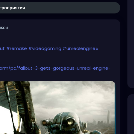
ероприятия
лкой
out
#remake
#videogaming
#unrealengine5
orm/pc/fallout-3-gets-gorgeous-unreal-engine-