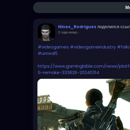
М
поделился ссы
Nines_Rodriguez
2 года назад
-
#videogames
#videogameindustry
#fall
#unreal5
https://www.gamingbible.com/news/platf
5-remake-333626-20240314