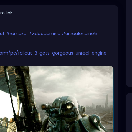
m link
out
#remake
#videogaming
#unrealengine5
orm/pc/fallout-3-gets-gorgeous-unreal-engine-