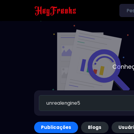
Conheç
Publicações
Blogs
Usuár