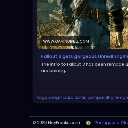
WWW.GAMINGBIBLE.COM
Fallout 3 gets gorgeous Unreal Engi
The intro to Fallout 3 has been remade u
are burning.
Faça o login para curtir, compartilhar e co
© 2026 HeyFreaks.com
Portuguese (Bra