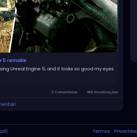
ne 5 remake
sing Unreal Engine 5, and it looks so good my eyes
0 Comentários
4KB Visualizações
mentar!
zil)
Termos
Privacid