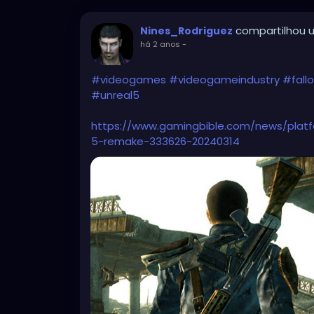
compartilhou u
Nines_Rodriguez
há 2 anos
-
#videogames
#videogameindustry
#fall
#unreal5
https://www.gamingbible.com/news/platf
5-remake-333626-20240314