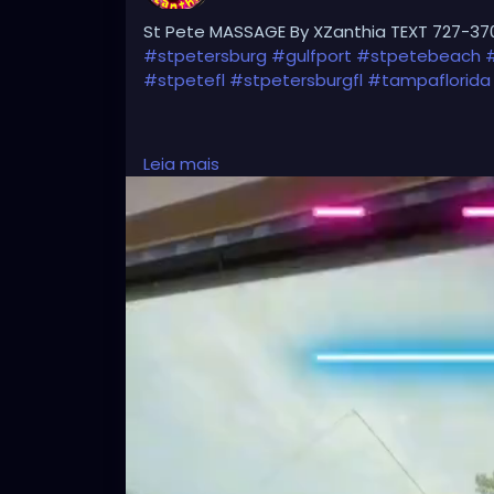
St Pete MASSAGE By XZanthia TEXT 727-37
#stpetersburg
#gulfport
#stpetebeach
#stpetefl
#stpetersburgfl
#tampaflorida
#clearwaterbeach
#sarasota
#tampafl
Leia mais
#largo
#igersstpete
#Pinellascounty
#ilo
#brandon
#palmharbor
#Clearwater