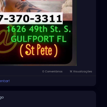
0 Comentários
1K Visualizações
entar!
igo