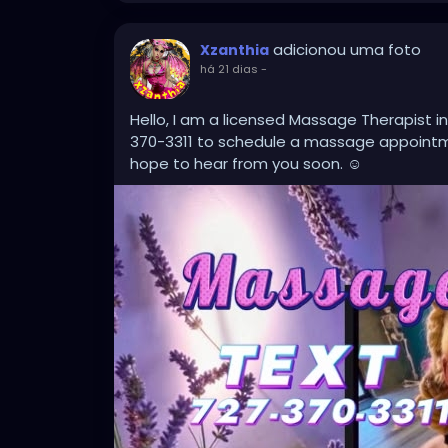
adicionou uma foto
Xzanthia
há 21 dias
-
Hello, I am a licensed Massage Therapist in
370-3311 to schedule a massage appointme
hope to hear from you soon. ☺️