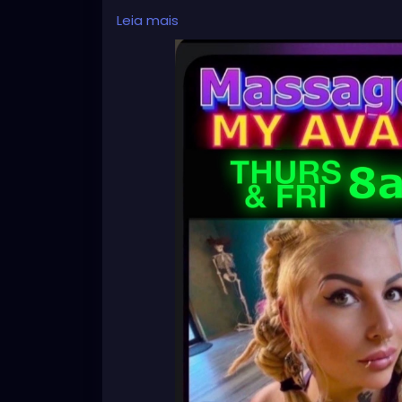
Leia mais
✨
For Next week, Thursday and Friday✨
Text me to book a massage✨