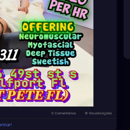
0 Comentários
1K Visualizações
entar!