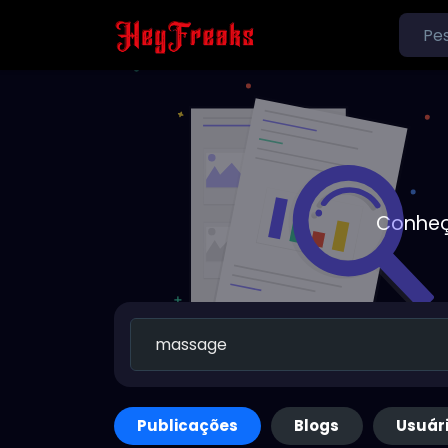
Conheç
Publicações
Blogs
Usuár