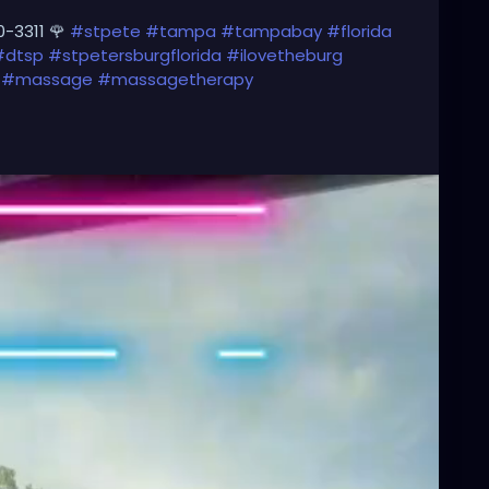
0-3311 🌹
#stpete
#tampa
#tampabay
#florida
#dtsp
#stpetersburgflorida
#ilovetheburg
#massage
#massagetherapy
#downtownstpete
#southtampa
#neuromuscular
vestpete
#massageTherapist
#instaburg