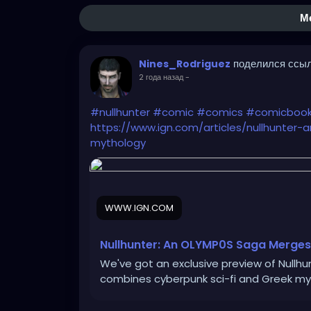
М
поделился ссы
Nines_Rodriguez
2 года назад
-
#nullhunter
#comic
#comics
#comicboo
https://www.ign.com/articles/nullhunte
mythology
WWW.IGN.COM
Nullhunter: An OLYMP0S Saga Merges
We've got an exclusive preview of Nullh
combines cyberpunk sci-fi and Greek my