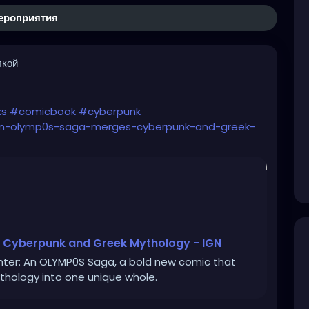
ероприятия
лкой
ks
#comicbook
#cyberpunk
r-an-olymp0s-saga-merges-cyberpunk-and-greek-
 Cyberpunk and Greek Mythology - IGN
unter: An OLYMP0S Saga, a bold new comic that
thology into one unique whole.