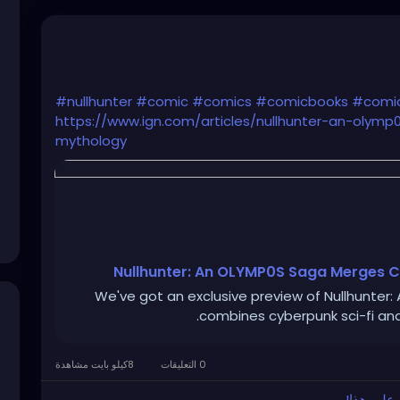
#nullhunter
#comic
#comics
#comicbooks
#comi
https://www.ign.com/articles/nullhunter-an-oly
mythology
Nullhunter: An OLYMP0S Saga Merges 
We've got an exclusive preview of Nullhunter
combines cyberpunk sci-fi an
0 التعليقات
8كيلو بايت مشاهدة
ق على هذا