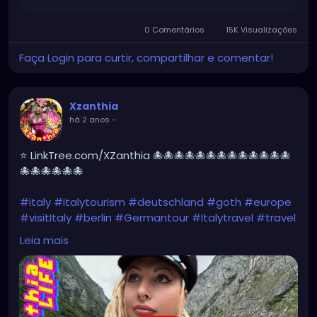
https://www.facebook.com/share/r/HXk7DvYxhNew
NgQw/
0 Comentários
15K Visualizações
Faça Login para curtir, compartilhar e comentar!
Xzanthia
há 2 anos
-
⭐ LinkTree.com/XZanthia 🐙🐙🐙🐙🐙🐙🐙🐙🐙🐙🐙🐙🐙
🐙🐙🐙🐙🐙🐙
#italy
#italytourism
#deutschland
#goth
#europe
#visitItaly
#berlin
#Germantour
#Italytravel
#travel
#italyhiking
#XZanthia
#meindeutschland
#cosplay
Leia mais
#italytrip
#travelphotography
#wurzburg
#beautiful
#tattoos
#hikingItaly
#mountains
,
#Berchtesgaden
#sexy
#hiking
#emo
#dolomites
#visitgermany
#gothic
#Italytrip
https://youtu.be/zymdDDT0N1s