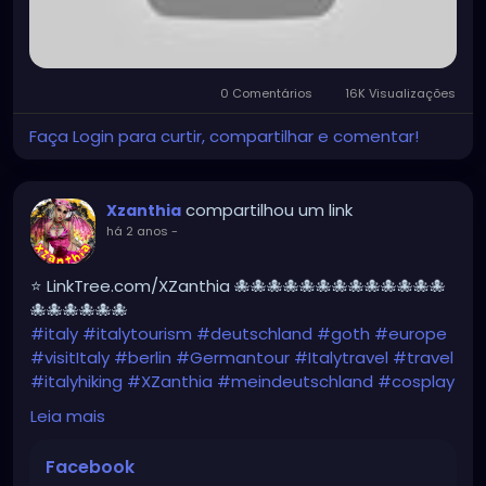
0 Comentários
16K Visualizações
Faça Login para curtir, compartilhar e comentar!
compartilhou um link
Xzanthia
há 2 anos
-
⭐ LinkTree.com/XZanthia 🐙🐙🐙🐙🐙🐙🐙🐙🐙🐙🐙🐙🐙
🐙🐙🐙🐙🐙🐙
#italy
#italytourism
#deutschland
#goth
#europe
#visitItaly
#berlin
#Germantour
#Italytravel
#travel
#italyhiking
#XZanthia
#meindeutschland
#cosplay
#italytrip
#travelphotography
#wurzburg
Leia mais
#beautiful
#tattoos
#hikingItaly
#mountains
,
#Berchtesgaden
#sexy
#hiking
#emo
#dolomites
Facebook
#visitgermany
#gothic
#Italytrip