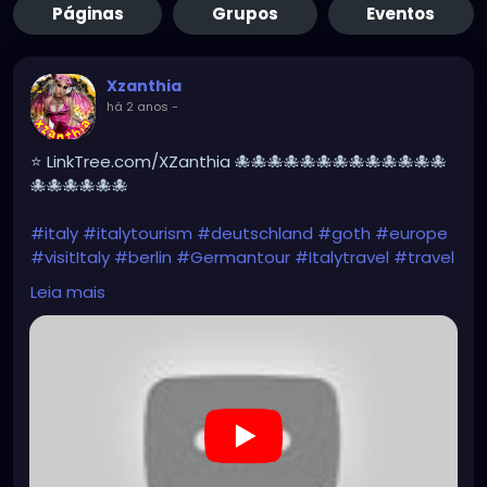
Páginas
Grupos
Eventos
Xzanthia
há 2 anos
-
⭐ LinkTree.com/XZanthia 🐙🐙🐙🐙🐙🐙🐙🐙🐙🐙🐙🐙🐙
🐙🐙🐙🐙🐙🐙
#italy
#italytourism
#deutschland
#goth
#europe
#visitItaly
#berlin
#Germantour
#Italytravel
#travel
#italyhiking
#XZanthia
#meindeutschland
#cosplay
Leia mais
#italytrip
#travelphotography
#wurzburg
#beautiful
#tattoos
#hikingItaly
#mountains
,
#Berchtesgaden
#sexy
#hiking
#emo
#dolomites
#visitgermany
#gothic
#Italytrip
#hiking
#camping
https://www.youtube.com/playlist?
list=PLefQhVvsKgE010piyDDSSrGgo1PqU_M_Y