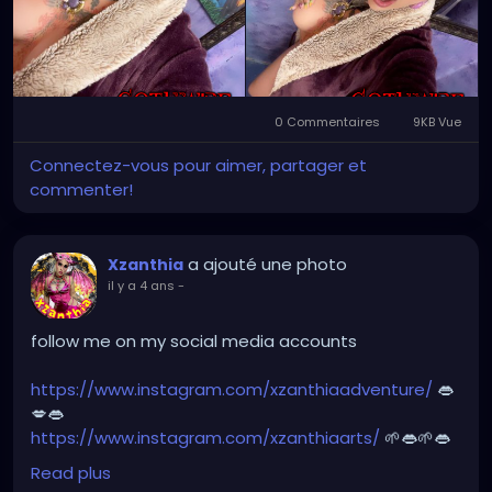
⭐️
http://patreon.com/XZanthia
⭐️🌹
#dreads
#dreadlocks
#dreadstyles
#dreadhead
#dreadstylesforwomen
#dreadlockstyles
#dreadz
#dreadlock
#dreaded
#dreadication
0 Commentaires
9KB Vue
#welovedreadlocks
#dreadstyle
#dreadies
Connectez-vous pour aimer, partager et
#dreadbun
#dreadmaker
#dreadstagram
commenter!
#dreadslove
#dreadtribe
#dreadjourney
#dready
a ajouté une photo
Xzanthia
il y a 4 ans
-
follow me on my social media accounts
https://www.instagram.com/xzanthiaadventure/
👄
💋👄
https://www.instagram.com/xzanthiaarts/
🌱👄🌱👄
https://twitter.com/XZanthiaDOTcom
💜👄💋🌺🌱👄
Read plus
https://www.facebook.com/XZanthia-Adventure
💋