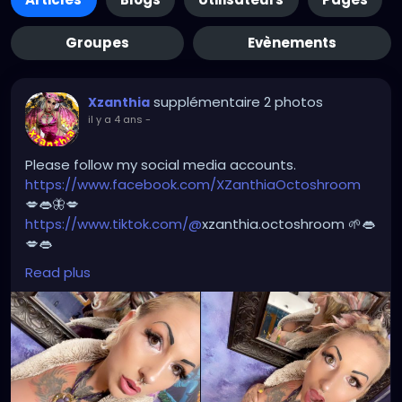
Groupes
Evènements
supplémentaire 2 photos
Xzanthia
il y a 4 ans
-
Please follow my social media accounts.
https://www.facebook.com/XZanthiaOctoshroom
💋👄🦋💋
https://www.tiktok.com/@
xzanthia.octoshroom 🌱👄
💋👄
https://www.instagram.com/xzanthiaadventure/
👄
Read plus
💋👄
https://www.instagram.com/xzanthiaarts/
🌱👄🌱👄
https://twitter.com/XZanthiaDOTcom
💜👄💋🌺
🦋💋👄 🎼 🎵 XZANTHIA MUSIC: 🦋💋👄 🎼 🎵
🎶
https://www.youtube.com/c/XZanthiaMusic
🎶 🎼