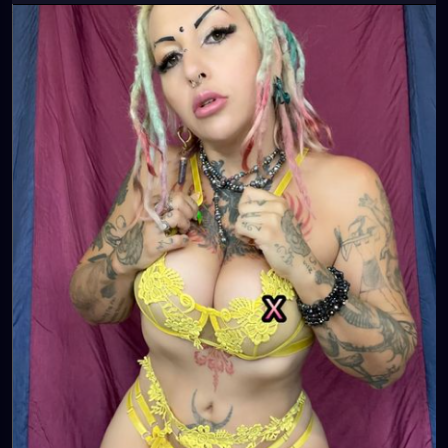
👄🦋💋
https://www.tiktok.com/@
xzanthia.octoshroom 🌱👄
💋👄
🦋💋👄 🎼 🎵 XZANTHIA MUSIC: 🦋💋👄 🎼 🎵
🎶
https://www.youtube.com/c/XZanthiaMusic
🎶 🎼
⭐️
http://patreon.com/XZanthia
⭐️🌹
#dreads
#dreadlocks
#dreadstyles
#dreadhead
#dreadstylesforwomen
#dreadlockstyles
#dreadz
#dreadlock
#dreaded
#dreadication
#welovedreadlocks
#dreadstyle
#dreadies
#dreadbun
#dreadmaker
#dreadstagram
#dreadslove
#dreadtribe
#dreadjourney
#dready
#dreadheads
#dreadshare
#dreadworld
#dreadlife
#dreadsrule
#dreadslife
#dreadlockstyle
#dreadlocs
#dreadlockjourney
#dreadgirls
🌸💕😁💜☺️⭐️